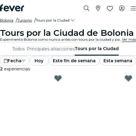
Bolonia
Turismo
Tours por la Ciudad
Tours por la Ciudad de Bolonia
Experimenta Bolonia como nunca antes con tours por la ciudad y paquetes turísticos. Mientras exploras los famosos monumentos, gemas escondidas y puntos de interés locales de Bolonia, descubrirás las historias que dan vida a la ciudad.
Ver más
Tours por la Ciudad
Todos
Principales atracciones
Fecha
Hoy
Este fin de semana
Esta semana
2
experiencias