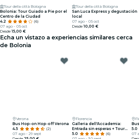
Tour della città Bologna
Tour della città Bologna
Bolonia: Tour Guiado a Pie por el
San Luca Express y degustación
Centro de la Ciudad
local
4.2
(6)
07 ago - 05 oct
07 ago - 05 oct
Desde
10,00 €
Desde
15,00 €
Echa un vistazo a experiencias similares cerca
de Bolonia
Verona
Florencia
Fl
Bus Hop-on Hop-off Verona
Galleria dell'Accademia:
Bus
4.5
(2)
Entrada sin esperas + Tour
5.0
07 ago - 29 sept
guiado
5.0
(6)
07 
Desde
25,00 €
07 ago - 30 sept
Des