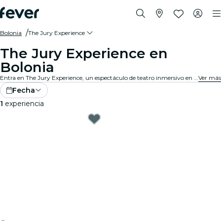
Bolonia
The Jury Experience
The Jury Experience en
Bolonia
Entra en The Jury Experience, un espectáculo de teatro inmersivo en el que tú eres el jurado popular. Desde triángulos amorosos hasta negligencias médicas, cada caso está lleno de escándalos, drama y giros impactantes. Debate las pruebas, cuestiona los motivos y decide: ¿culpable o inocente?
Ver más
Fecha
1
experiencia