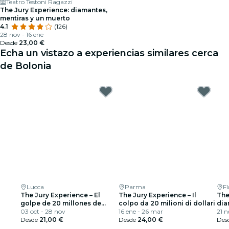
Teatro Testoni Ragazzi
The Jury Experience: diamantes,
mentiras y un muerto
4.1
(126)
28 nov - 16 ene
Desde
23,00 €
Echa un vistazo a experiencias similares cerca
de Bolonia
Lucca
Parma
Fl
The Jury Experience – El
The Jury Experience – Il
The
golpe de 20 millones de
colpo da 20 milioni di dollari
dia
dólares
03 oct - 28 nov
16 ene - 26 mar
mue
21 n
Desde
21,00 €
Desde
24,00 €
Des