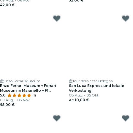
09 Aug. - 06 Nov.
52,00 €
42,00 €
Enzo Ferrari Museum
Tour della città Bologna
Enzo Ferrari Museum + Ferrari
San Luca Express und lokale
Museum in Maranello + F1
Verkostung
Simulator
5.0
(1)
08 Aug. - 05 Okt.
09 Aug. - 03 Nov.
Ab
10,00 €
95,00 €