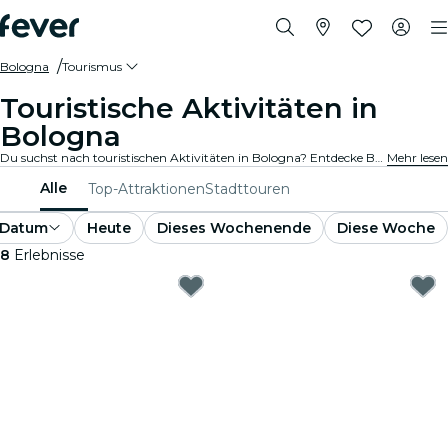
Bologna
Tourismus
Touristische Aktivitäten in
Bologna
Du suchst nach touristischen Aktivitäten in Bologna? Entdecke Bologna – mach dich bereit für ein Abenteuer nach dem anderen mit diesen spannenden Erlebnissen, die speziell für Touristen entwickelt wurden. Erlebe das Beste von Bologna !
Mehr lesen
Alle
Top-Attraktionen
Stadttouren
Datum
Heute
Dieses Wochenende
Diese Woche
8
Erlebnisse