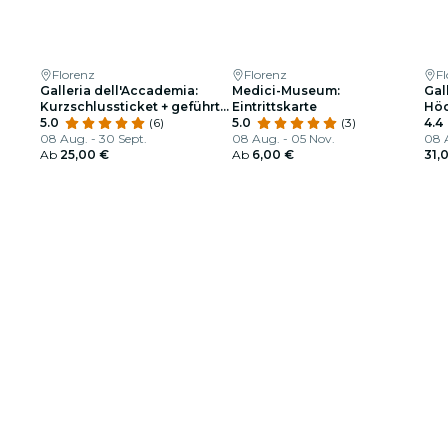
Florenz
Florenz
F
Galleria dell'Accademia:
Medici-Museum:
Gal
Kurzschlussticket + geführte
Eintrittskarte
Höc
Tour
5.0
(6)
5.0
(3)
4.4
08 Aug. - 30 Sept.
08 Aug. - 05 Nov.
08 
Ab
25,00 €
Ab
6,00 €
31,