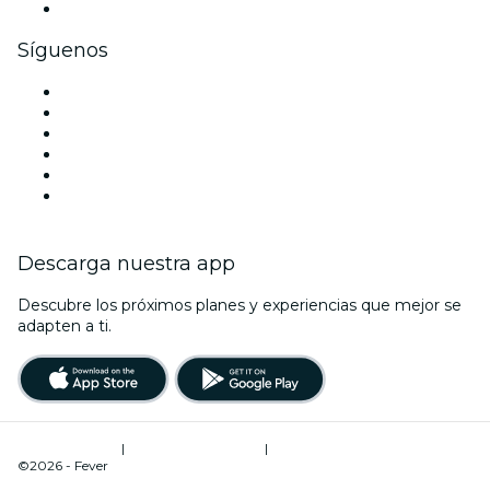
Tarjetas y cupones de regalo corporativos
Síguenos
Facebook
X (Twitter)
Instagram
TikTok
LinkedIn
Youtube
Descarga nuestra app
Descubre los próximos planes y experiencias que mejor se
adapten a ti.
Términos de uso
|
Política de privacidad
|
Administrador de cookies
©2026 - Fever