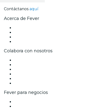
Contáctanos
aquí
Acerca de Fever
Prensa
Únete al equipo
Tarjetas Regalo
Centro de asistencia
Colabora con nosotros
Gestiona tu evento
Publica tu evento
Eventos y beneficios para empresas
Programa de Afiliados
Programa de embajadores e influencers
Colaboraciones de marca
Fever para negocios
Eventos privados y entradas de grupo
Beneficios corporativos