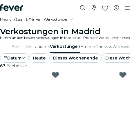
Madrid
Essen & Trinken
Verkostungen
Verkostungen in Madrid
Nimm an den besten Verkostungen in Madrid teil. Probiere Weine, handwerklich gebraute Biere und Gourmetgerichte und erfahre dabei wissenswerte Einzelheiten von Experten.
Mehr lesen
Verkostungen
Alle
Restaurants
Brunch
Drinks & Afterwo
Datum
Heute
Dieses Wochenende
Diese Woc
67
Erlebnisse