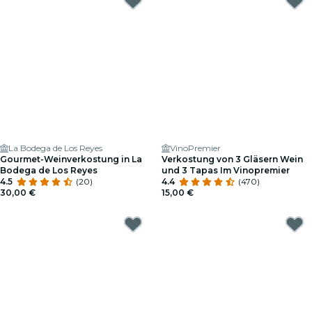
La Bodega de Los Reyes
VinoPremier
Gourmet-Weinverkostung in La
Verkostung von 3 Gläsern Wein
Bodega de Los Reyes
und 3 Tapas Im Vinopremier
4.5
(20)
4.4
(470)
30,00 €
15,00 €