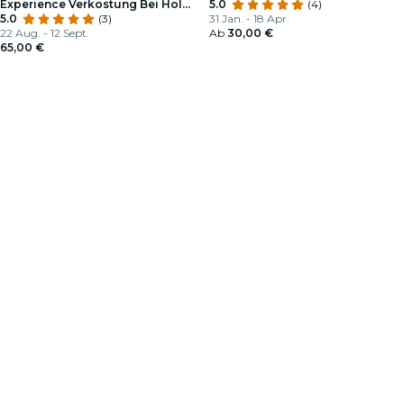
Experience Verkostung Bei Holy
5.0
(4)
Drop
5.0
(3)
31 Jan. - 18 Apr.
22 Aug. - 12 Sept.
Ab
30,00 €
65,00 €