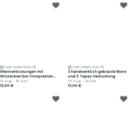
Calle Valderribas 28
Calle Valderribas 28
Weinverkostungen mit
3 handwerklich gebraute Biere
Winzereien bei Vinopremier
und 3 Tapas-Verkostung
Pacifico
14 Aug. - 18 Juni
09 Aug. - 26 Mai
15,00 €
15,00 €