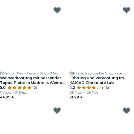
VinumPlay - Taste & Shop (Madrid - Las Letras)
Kaicao Fabrica De Chocolate
Weinverkostung mit passender
Führung und Verkostung Im
Tapas-Platte in Madrid: 4 Weine
KAICAO Chocolate Lab
+ 4 Tapas
5.0
(2)
4.2
(46)
11 Aug. - 31 Dez.
09 Aug. - 29 Nov.
44,99 €
21,78 €