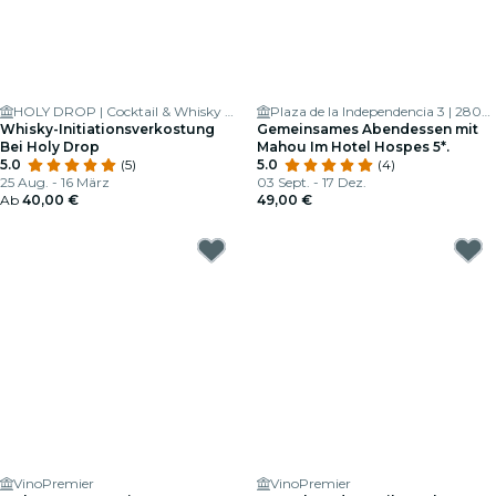
HOLY DROP | Cocktail & Whisky Bar
Plaza de la Independencia 3 | 28001 - Madrid
Whisky-Initiationsverkostung
Gemeinsames Abendessen mit
Bei Holy Drop
Mahou Im Hotel Hospes 5*.
5.0
(5)
5.0
(4)
25 Aug. - 16 März
03 Sept. - 17 Dez.
Ab
40,00 €
49,00 €
VinoPremier
VinoPremier