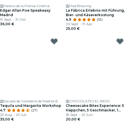
Palacio de la Prensa Cinema
Mad Brewing
Edgar Allan Poe Speakeasy
La Fábrica Erlebnis mit Führung,
Madrid
Bier- und Käseverkostung
19 Sept. - 31 Okt.
4.9
(53)
36,00 €
05 Sept. - 17 Apr.
25,00 €
Escuela de Coctelería de Madrid (ESCOM)
CHOCOLATES EL INDIO
Tequila und Margarita Workshop
Cheesecake Bites Experience: 5
4.7
(27)
Häppchen, 5 Geschmäcker, 1
29 Aug. - 23 Juli
unwiderstehbares Angebot
18 Sept. - 25 Juni
35,00 €
20,00 €