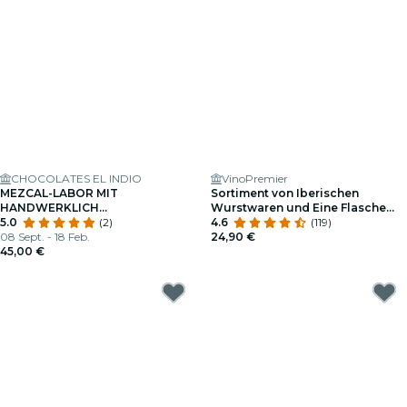
CHOCOLATES EL INDIO
VinoPremier
MEZCAL-LABOR MIT
Sortiment von Iberischen
HANDWERKLICH
Wurstwaren und Eine Flasche
HERGESTELLTEN PRALINEN
5.0
(2)
Wein Für 2 Personen Im
4.6
(119)
08 Sept. - 18 Feb.
Vinopremier
24,90 €
45,00 €