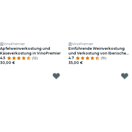
VinoPremier
VinoPremier
Apfelweinverkostung und
Einführende Weinverkostung
Käseverkostung in VinoPremier
und Verkostung von Iberischem
4.5
(12)
Schinken Bei VinoPremier
4.7
(19)
30,00 €
35,00 €