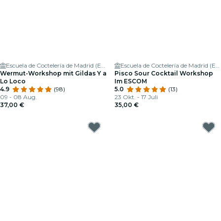
Escuela de Coctelería de Madrid (ESCOM)
Escuela de Coctelería de Madrid (ESCOM)
Wermut-Workshop mit Gildas Y a
Pisco Sour Cocktail Workshop
Lo Loco
Im ESCOM
4.9
(98)
5.0
(13)
09 - 08 Aug.
23 Okt. - 17 Juli
37,00 €
35,00 €