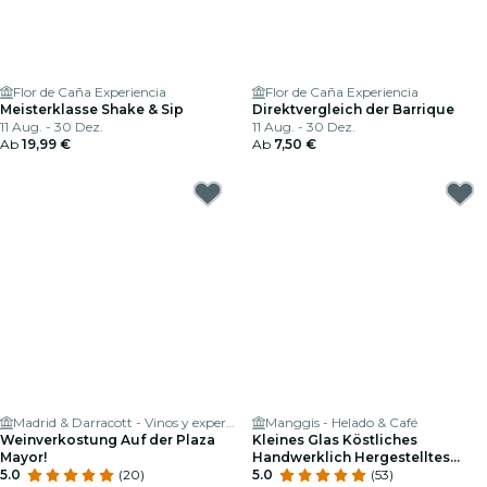
Flor de Caña Experiencia
Flor de Caña Experiencia
Meisterklasse Shake & Sip
Direktvergleich der Barrique
11 Aug. - 30 Dez.
11 Aug. - 30 Dez.
Ab
19,99 €
Ab
7,50 €
Madrid & Darracott - Vinos y experiencias
Manggis - Helado & Café
Weinverkostung Auf der Plaza
Kleines Glas Köstliches
Mayor!
Handwerklich Hergestelltes
5.0
(20)
Speiseeis in Manggis
5.0
(53)