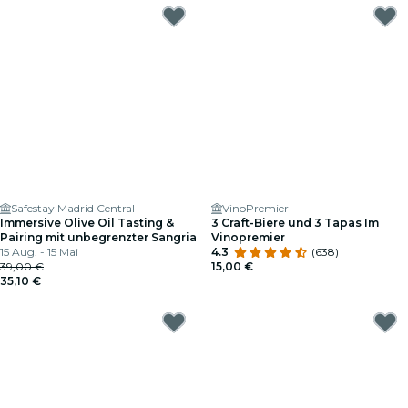
Safestay Madrid Central
VinoPremier
Immersive Olive Oil Tasting &
3 Craft-Biere und 3 Tapas Im
Pairing mit unbegrenzter Sangria
Vinopremier
15 Aug. - 15 Mai
4.3
(638)
39,00 €
15,00 €
35,10 €