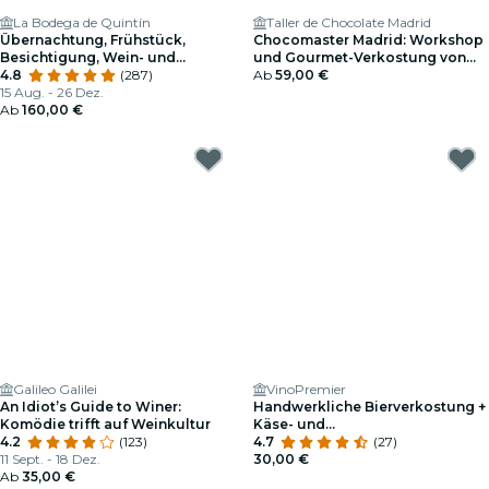
La Bodega de Quintín
Taller de Chocolate Madrid
Übernachtung, Frühstück,
Chocomaster Madrid: Workshop
Besichtigung, Wein- und
und Gourmet-Verkostung von
Käseverkostung.
4.8
(287)
Professionellen Pralinen
Ab
59,00 €
15 Aug. - 26 Dez.
Ab
160,00 €
Galileo Galilei
VinoPremier
An Idiot’s Guide to Winer:
Handwerkliche Bierverkostung +
Komödie trifft auf Weinkultur
Käse- und
4.2
(123)
Schokoladenverkostung
4.7
(27)
11 Sept. - 18 Dez.
30,00 €
Ab
35,00 €