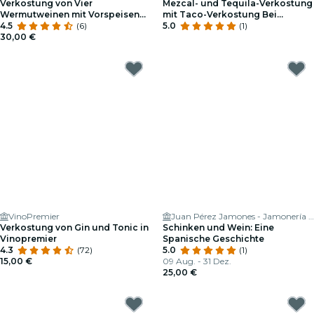
Verkostung von Vier
Mezcal- und Tequila-Verkostung
Wermutweinen mit Vorspeisen
mit Taco-Verkostung Bei
Im VinoPremier
4.5
(6)
VinoPremier
5.0
(1)
30,00 €
VinoPremier
Juan Pérez Jamones - Jamonería Madrid
Verkostung von Gin und Tonic in
Schinken und Wein: Eine
Vinopremier
Spanische Geschichte
4.3
(72)
5.0
(1)
15,00 €
09 Aug. - 31 Dez.
25,00 €