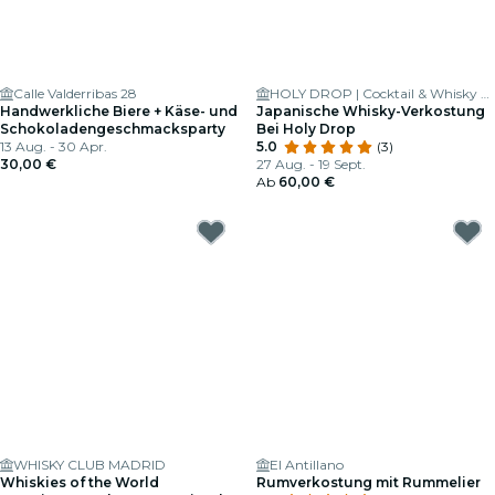
Calle Valderribas 28
HOLY DROP | Cocktail & Whisky Bar
Handwerkliche Biere + Käse- und
Japanische Whisky-Verkostung
Schokoladengeschmacksparty
Bei Holy Drop
13 Aug. - 30 Apr.
5.0
(3)
30,00 €
27 Aug. - 19 Sept.
Ab
60,00 €
WHISKY CLUB MADRID
El Antillano
Whiskies of the World
Rumverkostung mit Rummelier