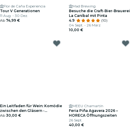
Flor de Caña Experiencia
Mad Brewing
Tour V Generationen
Besuche die Craft-Bier-Brauerei
11 Aug. - 30 Dez.
La Caníbal mit Pinta
Ab
74,99 €
4.9
(10)
04 Sept. - 26 März
10,00 €
Ein Leitfaden für Wein: Komödie
MEEU Chamartín
zwischen den Gläsern -
Feria Piña Agavera 2026 –
Geschenkgutschein
Ab
30,00 €
HORECA Öffnungszeiten
26 Sept.
40,00 €