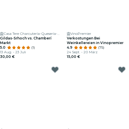
Casa Tere Charcutería-Quesería-Gourmet
VinoPremier
Gildas-Srhoch vs. Chamberí
Verkostungen Bei
Markt
Weinkellereien in Vinopremier
5.0
(1)
4.9
(75)
13 Aug. - 23 Juli
24 Sept. - 20 März
30,00 €
15,00 €