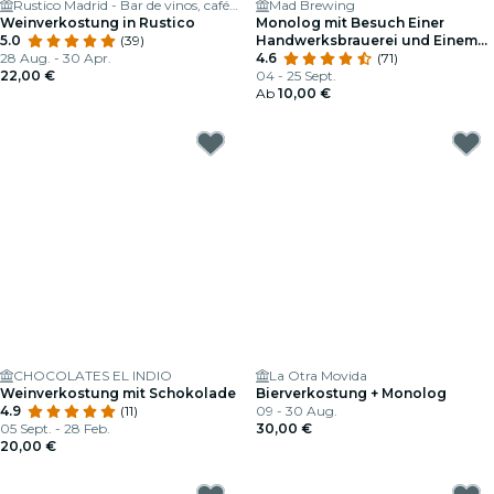
Rustico Madrid - Bar de vinos, café de especialidad y focacceria
Mad Brewing
Weinverkostung in Rustico
Monolog mit Besuch Einer
5.0
(39)
Handwerksbrauerei und Einem
28 Aug. - 30 Apr.
Bierchen
4.6
(71)
22,00 €
04 - 25 Sept.
Ab
10,00 €
CHOCOLATES EL INDIO
La Otra Movida
Weinverkostung mit Schokolade
Bierverkostung + Monolog
4.9
(11)
09 - 30 Aug.
05 Sept. - 28 Feb.
30,00 €
20,00 €