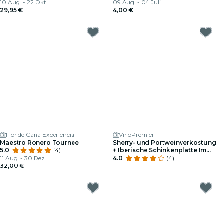
10 Aug. - 22 Okt.
09 Aug. - 04 Juli
29,95 €
4,00 €
Flor de Caña Experiencia
VinoPremier
Maestro Ronero Tournee
Sherry- und Portweinverkostung
5.0
(4)
+ Iberische Schinkenplatte Im
11 Aug. - 30 Dez.
VinoPremier
4.0
(4)
32,00 €