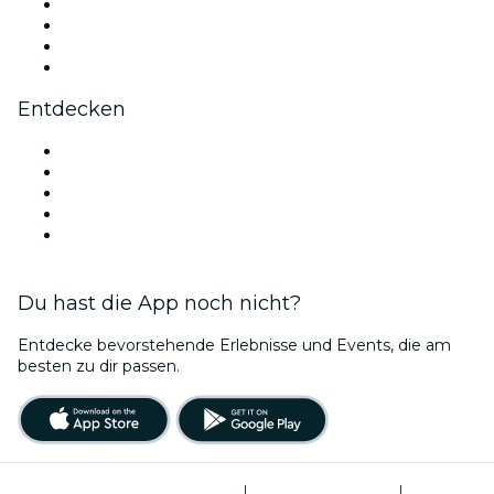
Instagram
TikTok
LinkedIn
YouTube
Entdecken
Veranstaltungsorte in Madrid
Heute
Morgen
Diese Woche
Dieses Wochenende
Du hast die App noch nicht?
Entdecke bevorstehende Erlebnisse und Events, die am
besten zu dir passen.
Allgemeine Geschäftsbedingungen
|
Datenschutzerklärung
|