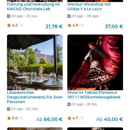
Führung und Verkostung Im
Wermut-Workshop mit
KAICAO Chocolate Lab
Gildas Y a Lo Loco
09 ago
-
29 nov
09 ago
-
08 ago
4.2
/ 5
4.9
/ 5
21,78 €
37,00 €
Libanesisches
Show Im Tablao Flamenco
Desgustationsmenü Für Zwei
1911 + 1 Willkommensgetränk
Personen
09 ago
-
28 feb
09 ago
-
30 nov
5.0
/ 5
4.7
/ 5
Ab
66,00 €
Ab
40,00 €