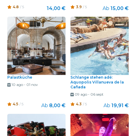
4.8
/ 5
3.9
/ 5
14,00 €
Ab
15,00 €
Palastküche
Schlange stehen adé:
Aquopolis Villanueva de la
10 ago
-
01 nov
Cañada
09 ago
-
06 sept
4.5
/ 5
4.3
/ 5
Ab
8,00 €
Ab
19,91 €