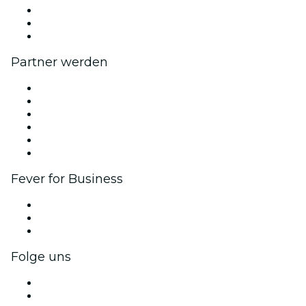
Fever Exzellenzstipendien
Geschenkgutscheine
Hilfe-Center
Partner werden
Fever Zone
Veröffentliche dein Event
Firmenevents & -vorteile
Affiliate-Programm
Botschafter & Influencer-Programm
Markenpartnerschaften
Fever for Business
Privatveranstaltungen & Gruppentickets
Firmenvorteile
Firmengeschenkkarten und -gutscheine
Folge uns
Facebook
X (Twitter)