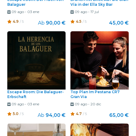
Balaguer
Vía in der Ella Sky Bar
09 ago
-
03 ene
09 ago
-
17 jul
4.9
/ 5
4.5
/ 5
Ab
90,00 €
45,00 €
Escape Room: Die Balaguer-
Top Plan Im Pestana CR7
Erbschaft
Gran Via
09 ago
-
03 ene
09 ago
-
20 dic
5.0
/ 5
4.7
/ 5
Ab
94,00 €
65,00 €