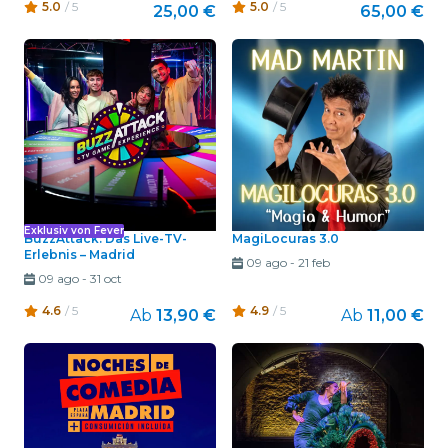
5.0
/ 5
5.0
/ 5
25,00 €
65,00 €
Exklusiv von Fever
BuzzAttack: Das Live-TV-
MagiLocuras 3.0
Erlebnis – Madrid
09 ago
-
21 feb
09 ago
-
31 oct
4.6
/ 5
4.9
/ 5
Ab
13,90 €
Ab
11,00 €