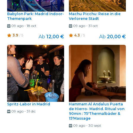
Babylon Park: Madrid Indoor-
Machu Picchu: Reise in die
Themenpark
Verlorene Stadt
09 ago
-
18 oct
09 ago
-
31 oct
3.9
/ 5
4.3
/ 5
Ab
12,00 €
Ab
20,00 €
Spritz-Labor in Madrid
Hammam Al Andalus Puerta
de Hierro- Madrid. Ritual von
09 ago
-
31 dic
90min : 75'Thermalbäder &
15'Massage
09 ago
-
30 sept