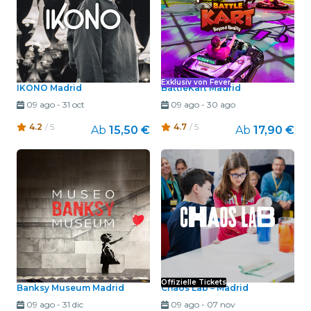
Exklusiv von Fever
IKONO Madrid
BattleKart Madrid
09 ago
-
31 oct
09 ago
-
30 ago
4.2
/ 5
4.7
/ 5
Ab
15,50 €
Ab
17,90 €
Offizielle Tickets
Banksy Museum Madrid
Chaos Lab – Madrid
09 ago
-
31 dic
09 ago
-
07 nov