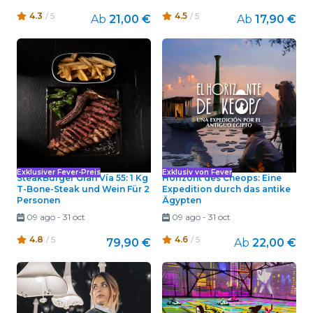
4.3
/ 5
4.5
/ 5
Ab
21,00 €
Ab
17,90 €
Exklusiver Fever-Preis
Exklusiv von Fever
SteakBurger Gran Vía 55: 1 Kg
Horizont des Cheops: Eine
T-Bone-Steak und Wein Für 2
Expedition durch das antike
Personen
Ägypten
09 ago
-
31 oct
09 ago
-
31 oct
4.8
/ 5
4.6
/ 5
79,90 €
Ab
22,00 €