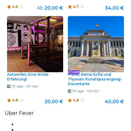
4.6
/ 5
4.7
/ 5
Ab
20,00 €
34,00 €
eTicket
Axtwerfen: Eine Wilde
Prado, Reina Sofía und
Erfahrung!
Thyssen: Kunstspaziergang-
Dauerkarte
09 ago
-
30 nov
09 ago
-
06 nov
4.8
/ 5
4.8
/ 5
20,00 €
40,00 €
Über Fever
Presse
Wir stellen ein!