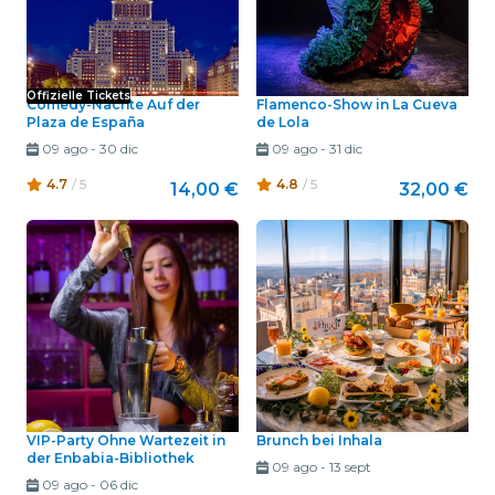
Offizielle Tickets
Comedy-Nächte Auf der
Flamenco-Show in La Cueva
Plaza de España
de Lola
09 ago
-
30 dic
09 ago
-
31 dic
4.7
/ 5
4.8
/ 5
14,00 €
32,00 €
VIP-Party Ohne Wartezeit in
Brunch bei Inhala
der Enbabia-Bibliothek
09 ago
-
13 sept
09 ago
-
06 dic