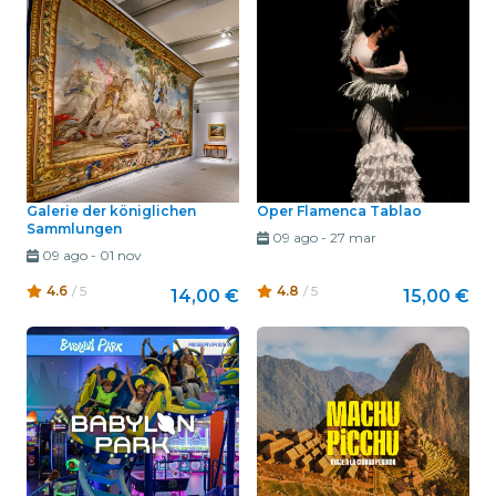
Galerie der königlichen
Oper Flamenca Tablao
Sammlungen
09 ago
-
27 mar
09 ago
-
01 nov
4.6
/ 5
4.8
/ 5
14,00 €
15,00 €