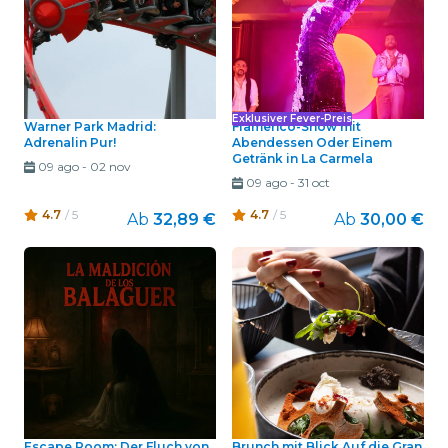
Exklusiver Fever-Preis
Warner Park Madrid:
Flamenco-Show mit
Adrenalin Pur!
Abendessen Oder Einem
Getränk in La Carmela
09 ago
-
02 nov
09 ago
-
31 oct
4.7
/ 5
4.7
/ 5
Ab
32,89 €
Ab
30,00 €
Escape Room: Der Fluch von
Brunch mit Blick Auf die Gran