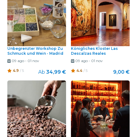
Unbegrenzter Workshop Zu
Königliches Kloster Las
Schmuck und Wein - Madrid
Descalzas Reales
09 ago
-
01 nov
09 ago
-
01 nov
4.9
/ 5
4.4
/ 5
Ab
34,99 €
9,00 €