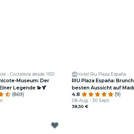
te - Coctelería desde 1931
Hotel Riu Plaza España
hicote-Museum: Der
RIU Plaza España: Brunch
iner Legende 💫🍹
besten Aussicht auf Mad
(869)
4.8
(9)
r.
08 Aug. - 30 Sept.
38,50 €