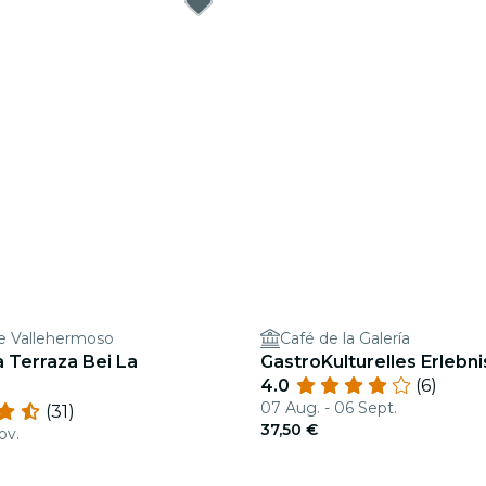
de Vallehermoso
Café de la Galería
 Terraza Bei La
GastroKulturelles Erlebni
4.0
(6)
07 Aug. - 06 Sept.
(31)
37,50 €
ov.