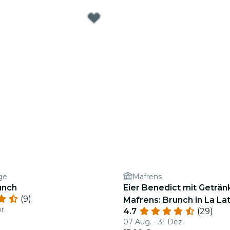
ge
Mafrens
unch
Eier Benedict mit Geträn
(9)
Mafrens: Brunch in La La
r.
4.7
(29)
07 Aug. - 31 Dez.