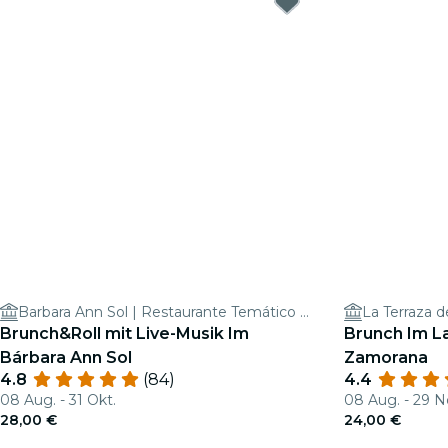
Barbara Ann Sol | Restaurante Temático Madrid
La Terraza 
Brunch&Roll mit Live-Musik Im
Brunch Im La
Bárbara Ann Sol
Zamorana
4.8
(84)
4.4
08 Aug. - 31 Okt.
08 Aug. - 29 N
28,00 €
24,00 €