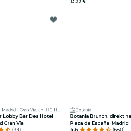
13,00 €
Hotel Indigo Madrid - Gran Via, an IHG Hotel
Botania
r Lobby Bar Des Hotel
Botania Brunch, direkt n
d Gran Vía
Plaza de España, Madrid
(39)
4.6
(680)