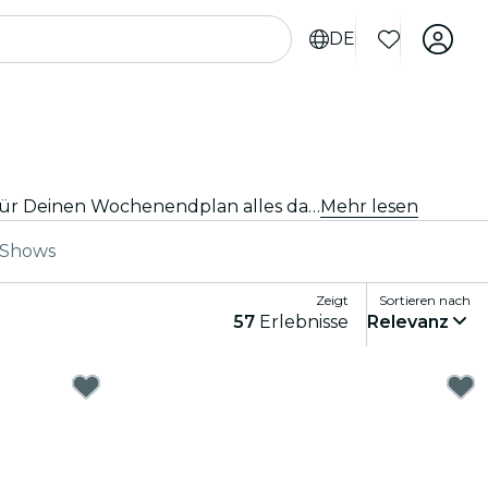
DE
Entdecke die leckersten Brunch-Lokale in Madrid. Von bodenlosen Mimosen bis hin zu Gourmet-Häppchen ist für Deinen Wochenendplan alles dabei.
Mehr lesen
-Shows
Zeigt
Sortieren nach
57
Erlebnisse
Relevanz