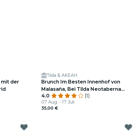
Tilda & AKEAH
 mit der
Brunch Im Besten Innenhof von
rid
Malasaña, Bei Tilda Neotaberna
4.0
(1)
Castiza
07 Aug. - 17 Juli
35,00 €