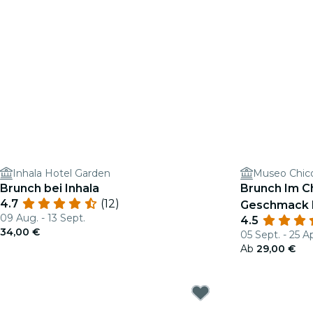
Inhala Hotel Garden
Museo Chico
Brunch bei Inhala
Brunch Im C
4.7
(12)
Geschmack E
09 Aug. - 13 Sept.
4.5
34,00 €
05 Sept. - 25 Ap
Ab
29,00 €