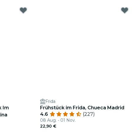
Frida
k Im
Frühstück im Frida, Chueca Madrid
4.6
(227)
tina
08 Aug. - 01 Nov.
22,90 €