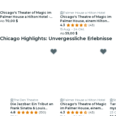
Chicago's Theater of Magic im
Palmer House a Hilton Hotel
Palmer House a Hilton Hotel -
Chicago's Theatre of Magic im
Geschenkgutschein
Ab
70,00 $
Palmer House, einem Hilton
Hotel
4.3
(43)
15 Aug. - 24 Okt.
Ab
59,00 $
Chicago Highlights: Unvergessliche Erlebnisse
The Den Theatre
Palmer House a Hilton Hotel
S
Die Jazzbar: Ein Tribut an
Chicago's Theatre of Magic
Tar
Frank Sinatra & Louis
im Palmer House, einem
mys
Armstrong
4.8
(130)
Hilton Hotel
4.3
(43)
und
23 