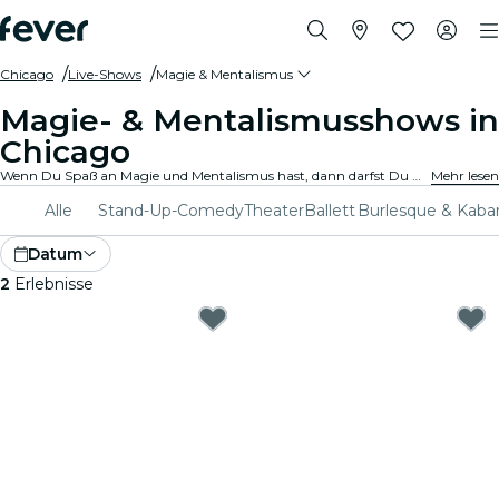
Chicago
Live-Shows
Magie & Mentalismus
Magie- & Mentalismusshows in
Chicago
Wenn Du Spaß an Magie und Mentalismus hast, dann darfst Du Dir nicht die atemberaubendsten Shows in Chicago entgehen lassen. Genieße einen zauberhaften Abend in bester Gesellschaft!
Mehr lesen
Alle
Stand-Up-Comedy
Theater
Ballett
Burlesque & Kaba
Datum
2
Erlebnisse