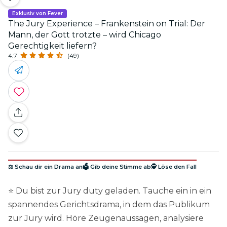
Exklusiv von Fever
The Jury Experience – Frankenstein on Trial: Der
Mann, der Gott trotzte – wird Chicago
Gerechtigkeit liefern?
4.7
(49)
⚖️ Schau dir ein Drama an
🗳️ Gib deine Stimme ab
🕵️ Löse den Fall
⭐ Du bist zur Jury duty geladen. Tauche ein in ein
spannendes Gerichtsdrama, in dem das Publikum
zur Jury wird. Höre Zeugenaussagen, analysiere