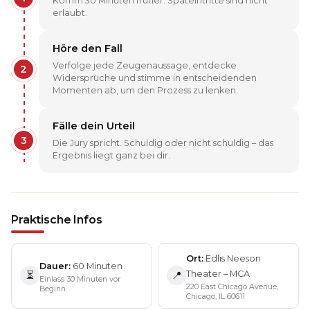
Komm 30 Minuten früher. Späteintritte sind nicht
erlaubt.
Höre den Fall
Verfolge jede Zeugenaussage, entdecke
2
Widersprüche und stimme in entscheidenden
Momenten ab, um den Prozess zu lenken.
Fälle dein Urteil
3
Die Jury spricht. Schuldig oder nicht schuldig – das
Ergebnis liegt ganz bei dir.
Praktische Infos
Ort
Edlis Neeson
Dauer
60 Minuten
Theater – MCA
⏳
📍
Einlass 30 Minuten vor
220 East Chicago Avenue,
Beginn
Chicago, IL 60611