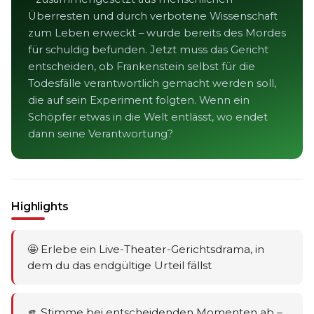
Überresten und durch verbotene Wissenschaft
zum Leben erweckt – wurde bereits des Mordes
für schuldig befunden. Jetzt muss das Gericht
entscheiden, ob Frankenstein selbst für die
Todesfälle verantwortlich gemacht werden soll,
die auf sein Experiment folgten. Wenn ein
Schöpfer etwas in die Welt entlässt, wo endet
dann seine Verantwortung?
Highlights
🤩 Erlebe ein Live-Theater-Gerichtsdrama, in
dem du das endgültige Urteil fällst
🫵 Stimme bei entscheidenden Momenten ab –