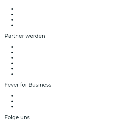
Presse
Wir stellen ein!
Geschenkgutscheine
Hilfe-Center
Partner werden
Fever Zone
Veröffentliche dein Event
Firmenevents & -vorteile
Affiliate-Programm
Botschafter & Influencer-Programm
Markenpartnerschaften
Fever for Business
Privatveranstaltungen & Gruppentickets
Firmenvorteile
Firmengeschenkkarten und -gutscheine
Folge uns