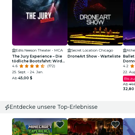
Edlis Neeson Theater - MCA
Secret Location Chicago
The Jury Experience – Die
DroneArt Show - Warteliste
Ballet
tödliche Bootsfahrt: Wird
Dornr
Chicago Gerechtigkeit
4.6
(172)
funke
4.2
liefern?
25. Sept. - 24. Jan.
22. Aug
Ab
45,00 $
Bis z
Ab
41,
32,80
Entdecke unsere Top-Erlebnisse