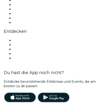
Facebook
X (Twitter)
Instagram
TikTok
LinkedIn
YouTube
Entdecken
Veranstaltungsorte in Chicago
Heute
Morgen
Diese Woche
Dieses Wochenende
Du hast die App noch nicht?
Entdecke bevorstehende Erlebnisse und Events, die am
besten zu dir passen.