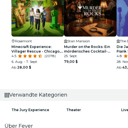
Rosemont
Stan Mansion
The 
Minecraft Experience:
Murder on the Rocks: Ein
Die Ja
Villager Rescue - Chicago,
mörderisches Cocktail-
Frank 
IL
4.5
(2078)
Erlebnis
25. Sept.
Armst
4.8
6. Aug. - 7. Sept.
79,00 $
28. No
Ab
28,00 $
Ab
43,
Verwandte Kategorien
The Jury Experience
Theater
Liv
Über Fever