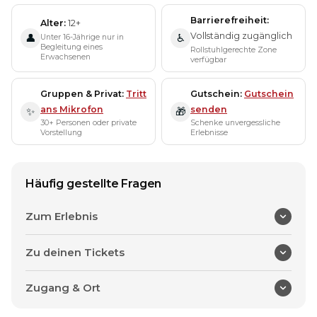
Barrierefreiheit
Alter
12+
Vollständig zugänglich
Unter 16-Jährige nur in
👤
♿
Begleitung eines
Rollstuhlgerechte Zone
Erwachsenen
verfügbar
Gruppen & Privat
Tritt
Gutschein
Gutschein
ans Mikrofon
senden
✨
🎁
30+ Personen oder private
Schenke unvergessliche
Vorstellung
Erlebnisse
Häufig gestellte Fragen
Zum Erlebnis
Zu deinen Tickets
Zugang & Ort