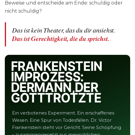
Beweise und entscheide am Ende: schuldig oder
nicht schuldig?
Das ist kein Theater, das du dir ansiehst.
Das ist Gerechtigkeit, die du sprichst.
FRANKENSTEIN
IM PROZESS:
DER MANN, DER
GOTT TROTZTE
Ein verbotenes Experiment. Ein erschaffenes
Wesen. Eine Spur von Todesfällen. Dr. Victor
Frankenstein steht vor Gericht. Seine Schöpfung
– zusammengesetzt aus menschlichen