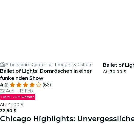
Athenaeum Center for Thought & Culture
Ballet of Li
Ballet of Lights: Dornröschen in einer
Ab
30,00 $
funkelnden Show
4.2
(66)
22 Aug. - 13 Feb.
Bis zu 20 % Rabatt
Ab
41,00 $
32,80 $
Chicago Highlights: Unvergessliche