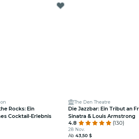
ion
The Den Theatre
he Rocks: Ein
Die Jazzbar: Ein Tribut an F
es Cocktail-Erlebnis
Sinatra & Louis Armstrong
4.8
(130)
28 Nov.
Ab
43,50 $