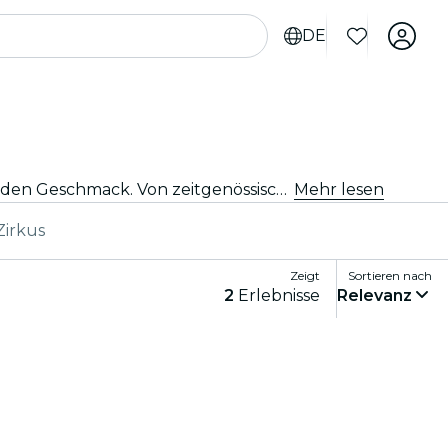
DE
Egal, ob Du tanzbegeistert bist oder einfach nach einem einzigartigen Abend suchst, Chicago bietet etwas für jeden Geschmack. Von zeitgenössischem Tanz bis hin zu Ballett und allem, was dazwischen liegt, gibt es unzählige Ensembles und Produktionen, aus denen Du wählen kannst.
Mehr lesen
Zirkus
Zeigt
Sortieren nach
2
Erlebnisse
Relevanz