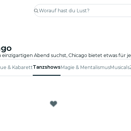
ago
Tanzshows
ue & Kabarett
Magie & Mentalismus
Musicals