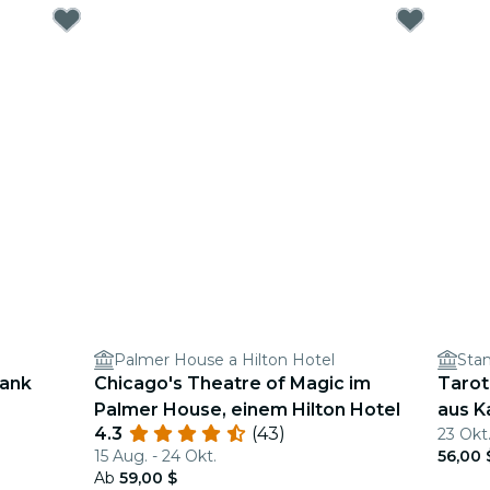
Palmer House a Hilton Hotel
Sta
rank
Chicago's Theatre of Magic im
Tarot
Palmer House, einem Hilton Hotel
aus K
4.3
(43)
23 Okt
15 Aug. - 24 Okt.
56,00 
Ab
59,00 $