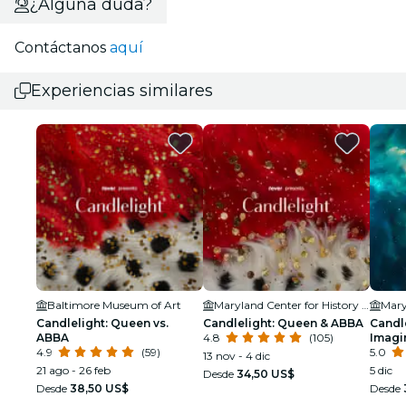
¿Alguna duda?
Contáctanos
aquí
Experiencias similares
Baltimore Museum of Art
Maryland Center for History and Culture
Candlelight: Queen vs.
Candlelight: Queen & ABBA
Candle
ABBA
4.8
(105)
Imagi
4.9
(59)
5.0
13 nov - 4 dic
21 ago - 26 feb
5 dic
Desde
34,50 US$
Desde
38,50 US$
Desde