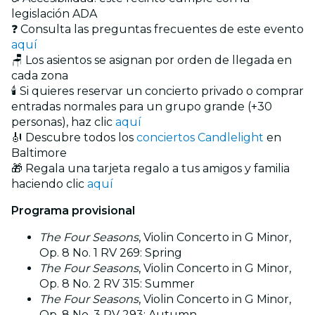
legislación ADA
❓ Consulta las preguntas frecuentes de este evento
aquí
🪑 Los asientos se asignan por orden de llegada en
cada zona
🕯️ Si quieres reservar un concierto privado o comprar
entradas normales para un grupo grande (+30
personas), haz clic
aquí
🎻 Descubre todos los
conciertos Candlelight
en
Baltimore
🎁 Regala una tarjeta regalo a tus amigos y familia
haciendo clic
aquí
Programa provisional
The Four Seasons
, Violin Concerto in G Minor,
Op. 8 No. 1 RV 269: Spring
The Four Seasons
, Violin Concerto in G Minor,
Op. 8 No. 2 RV 315: Summer
The Four Seasons
, Violin Concerto in G Minor,
Op. 8 No. 3 RV 293: Autumn