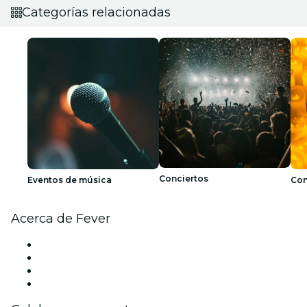
Categorías relacionadas
Conciertos
Eventos de música
Con
Acerca de Fever
Prensa
Únete al equipo
Tarjetas Regalo
Centro de asistencia