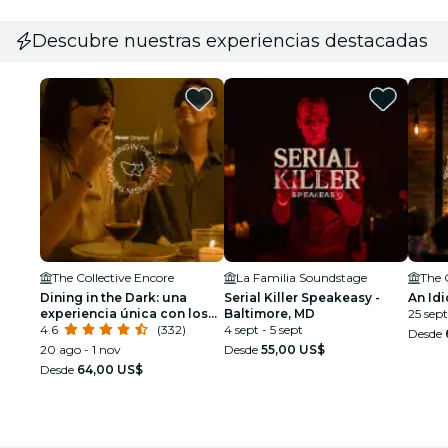
Descubre nuestras experiencias destacadas
The Collective Encore
La Familia Soundstage
The 
Dining in the Dark: una
Serial Killer Speakeasy -
An Idi
experiencia única con los
Baltimore, MD
25 sept
ojos vendados
4.6
(332)
4 sept - 5 sept
Desde
20 ago - 1 nov
Desde
55,00 US$
Desde
64,00 US$