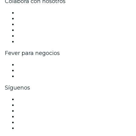
Colabora con nosotros
Gestiona tu evento
Publica tu evento
Eventos y beneficios para empresas
Programa de Afiliados
Programa de embajadores e influencers
Colaboraciones de marca
Fever para negocios
Eventos privados y entradas de grupo
Beneficios corporativos
Tarjetas y cupones de regalo corporativos
Síguenos
Facebook
X (Twitter)
Instagram
TikTok
LinkedIn
Youtube