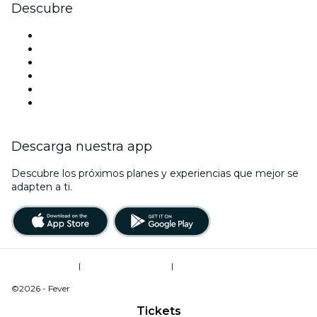
Descubre
Locales y espacios de eventos en Baltimore
Estados Unidos
Hoy
Mañana
Esta semana
Este fin de semana
Descarga nuestra app
Descubre los próximos planes y experiencias que mejor se
adapten a ti.
Términos de uso
|
Política de privacidad
|
Do Not Sell My Personal Information / Cookies Management
©2026 - Fever
Tickets