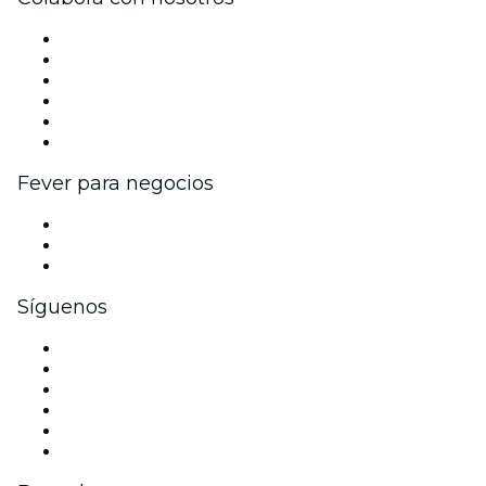
Gestiona tu evento
Publica tu evento
Eventos y beneficios para empresas
Programa de Afiliados
Programa de embajadores e influencers
Colaboraciones de marca
Fever para negocios
Eventos privados y entradas de grupo
Beneficios corporativos
Tarjetas y cupones de regalo corporativos
Síguenos
Facebook
X (Twitter)
Instagram
TikTok
LinkedIn
Youtube