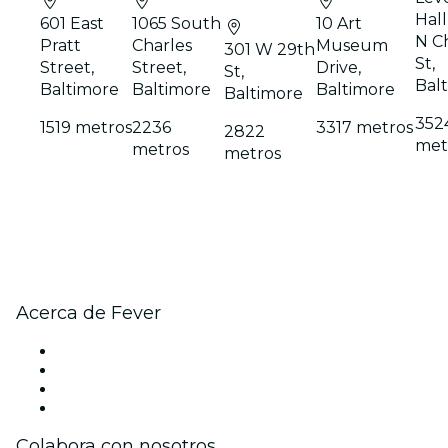
Hall
601 East
1065 South
10 Art
N C
Pratt
Charles
Museum
301 W 29th
St,
Street,
Street,
Drive,
St,
Bal
Baltimore
Baltimore
Baltimore
Baltimore
352
1519 metros
2236
3317 metros
2822
met
metros
metros
Acerca de Fever
Prensa
Únete al equipo
Tarjetas Regalo
Centro de asistencia
Colabora con nosotros