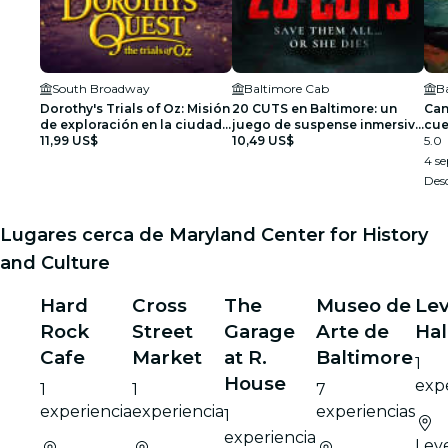
South Broadway
Baltimore Cab
B
Dorothy's Trials of Oz: Misión
20 CUTS en Baltimore: un
Can
de exploración en la ciudad
juego de suspense inmersivo
cue
en Baltimore
11,99 US$
ambientado en el mundo real
10,49 US$
5.0
4 se
Des
Lugares cerca de Maryland Center for History
and Culture
Hard
Cross
The
Museo de
Lev
Rock
Street
Garage
Arte de
Hal
Cafe
Market
at R.
Baltimore
1
House
exp
1
1
7
experiencia
experiencia
experiencias
1
experiencia
Lev