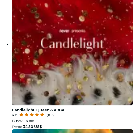
Candlelight: Queen & ABBA
4.8
(105)
13 nov - 4 dic
Desde
34,50 US$