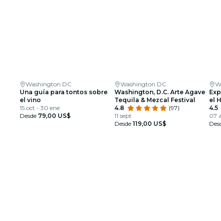
Washington DC
Washington DC
W
Una guía para tontos sobre
Washington, D.C. Arte Agave
Exp
el vino
Tequila & Mezcal Festival
el 
15 oct - 30 ene
4.8
(97)
Was
4.5
Desde
79,00 US$
11 sept
07 a
Desde
119,00 US$
Des