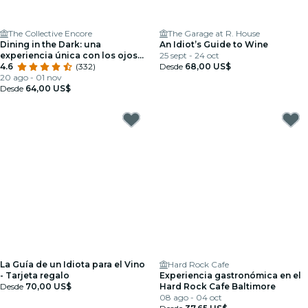
The Collective Encore
The Garage at R. House
Dining in the Dark: una
An Idiot’s Guide to Wine
experiencia única con los ojos
25 sept - 24 oct
vendados
4.6
(332)
Desde
68,00 US$
20 ago - 01 nov
Desde
64,00 US$
La Guía de un Idiota para el Vino
Hard Rock Cafe
- Tarjeta regalo
Experiencia gastronómica en el
Desde
70,00 US$
Hard Rock Cafe Baltimore
08 ago - 04 oct