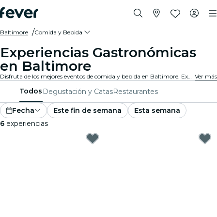
Baltimore
Comida y Bebida
Experiencias Gastronómicas
en Baltimore
Disfruta de los mejores eventos de comida y bebida en Baltimore. Explora experiencias gourmet tentadoras que satisfacen todos los gustos y preferencias.
Ver más
Todos
Degustación y Catas
Restaurantes
Fecha
Este fin de semana
Esta semana
6
experiencias