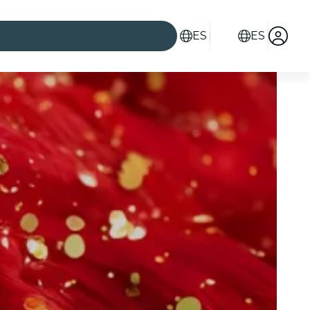
ES
ES