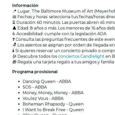
Información
📍 Lugar: The Baltimore Museum of Art (Meyerhof
📅 Fechas y horas: selecciona tus fechas/horas dir
⏳ Duración: 60 minutos. Las puertas abren 45 minu
👤 Edad: 8 años o más. Los menores de 16 años d
♿ Accesibilidad: cumple con la legislación ADA
❓ Consulta las preguntas frecuentes de este eve
🪑 Los asientos se asignan por orden de llegada e
🕯️ Si quieres reservar un concierto privado o com
🎻 Descubre todos los
conciertos Candlelight
en B
🎁 Regala una tarjeta regalo a tus amigos y familia
Programa provisional
Dancing Queen - ABBA
SOS - ABBA
Money, Money, Money - ABBA
Voulez Vous - ABBA
Bohemian Rhapsody - Queen
I Want to Break Free - Queen