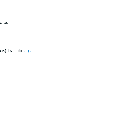
días
s), haz clic
aquí