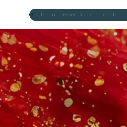
Descubre
espectáculos en directo
Madrid
candlelight
Londres
experiencias y ciudades
São Paulo
exposiciones
Seúl
recorridos por la ciudad
conciertos