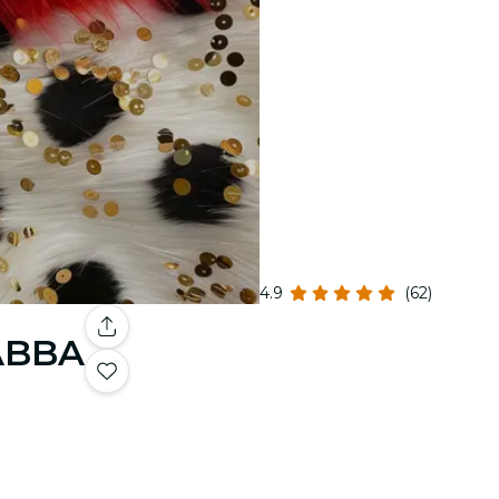
4.9
(62)
 ABBA