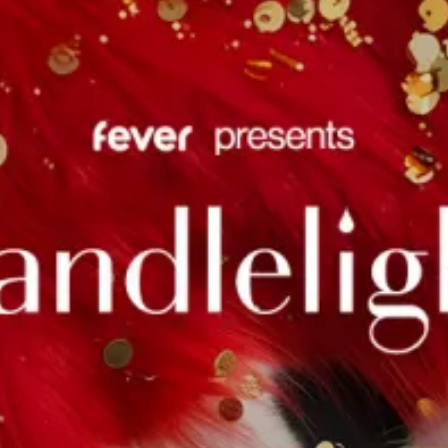
restaurantes
cine