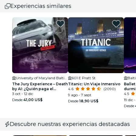
Experiencias similares
University of Maryland Baltimore
601 E Pratt St
Balt
The Jury Experience – Death
Titanic: Un Viaje Inmersivo
Ballet
by AI: ¿Quién paga el
4.6
(2090)
durmi
precio?
3 oct - 12 dic
espec
4.5
9 ago - 7 sept
Desde
41,00 US$
19 dic -
Desde
18,90 US$
Desde
Descubre nuestras experiencias destacadas