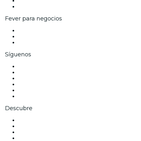
Programa de embajadores e influencers
Colaboraciones de marca
Fever para negocios
Eventos privados y entradas de grupo
Beneficios corporativos
Tarjetas y cupones de regalo corporativos
Síguenos
Facebook
X (Twitter)
Instagram
TikTok
LinkedIn
Youtube
Descubre
Locales y espacios de eventos en Baltimore
Estados Unidos
Hoy
Mañana