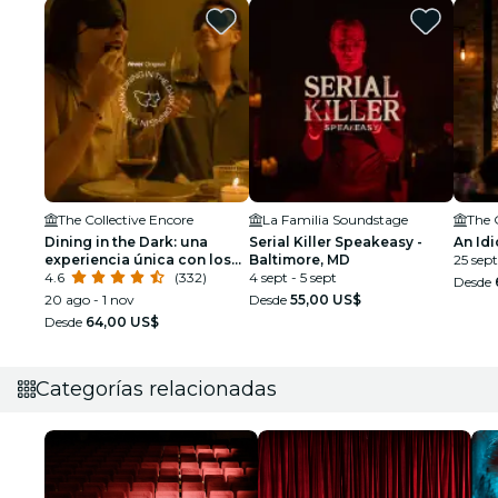
The Collective Encore
La Familia Soundstage
The 
Dining in the Dark: una
Serial Killer Speakeasy -
An Idi
experiencia única con los
Baltimore, MD
25 sept
ojos vendados
4.6
(332)
4 sept - 5 sept
Desde
20 ago - 1 nov
Desde
55,00 US$
Desde
64,00 US$
Categorías relacionadas