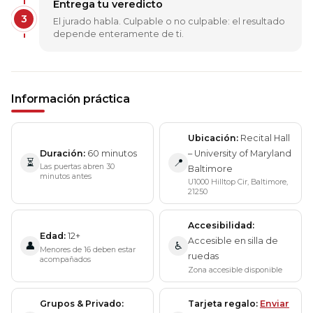
Entrega tu veredicto
3
El jurado habla. Culpable o no culpable: el resultado
depende enteramente de ti.
Información práctica
Ubicación
Recital Hall
Duración
60 minutos
– University of Maryland
⏳
📍
Las puertas abren 30
Baltimore
minutos antes
U1000 Hilltop Cir, Baltimore,
21250
Accesibilidad
Edad
12+
Accesible en silla de
👤
♿
Menores de 16 deben estar
ruedas
acompañados
Zona accesible disponible
Grupos & Privado
Tarjeta regalo
Enviar