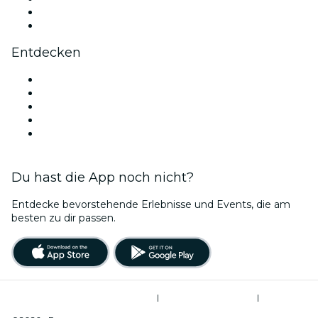
LinkedIn
YouTube
Entdecken
Veranstaltungsorte in Florenz
Heute
Morgen
Diese Woche
Dieses Wochenende
Du hast die App noch nicht?
Entdecke bevorstehende Erlebnisse und Events, die am
besten zu dir passen.
Allgemeine Geschäftsbedingungen
|
Datenschutzerklärung
|
Cookie-Verwaltung