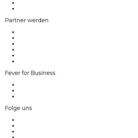
Geschenkgutscheine
Hilfe-Center
Partner werden
Fever Zone
Veröffentliche dein Event
Firmenevents & -vorteile
Affiliate-Programm
Botschafter & Influencer-Programm
Markenpartnerschaften
Fever for Business
Privatveranstaltungen & Gruppentickets
Firmenvorteile
Firmengeschenkkarten und -gutscheine
Folge uns
Facebook
X (Twitter)
Instagram
TikTok