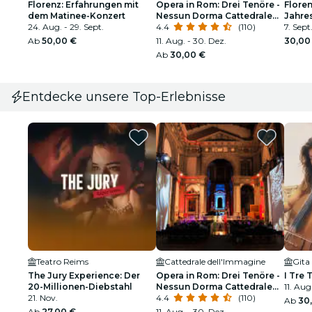
Florenz: Erfahrungen mit
Opera in Rom: Drei Tenöre -
Floren
dem Matinee-Konzert
Nessun Dorma Cattedrale
Jahre
24. Aug. - 29. Sept.
dell'Immagine
4.4
(110)
Vivald
7. Sept.
Ab
50,00 €
11. Aug. - 30. Dez.
30,00
Ab
30,00 €
Entdecke unsere Top-Erlebnisse
Teatro Reims
Cattedrale dell'Immagine
The Jury Experience: Der
Opera in Rom: Drei Tenöre -
I Tre 
20-Millionen-Diebstahl
Nessun Dorma Cattedrale
11. Aug
21. Nov.
dell'Immagine
4.4
(110)
Ab
30
Ab
27,00 €
11. Aug. - 30. Dez.