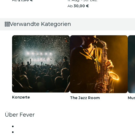
Ab
30,00 €
Verwandte Kategorien
Konzerte
The Jazz Room
Mus
Über Fever
Presse
Wir stellen ein!