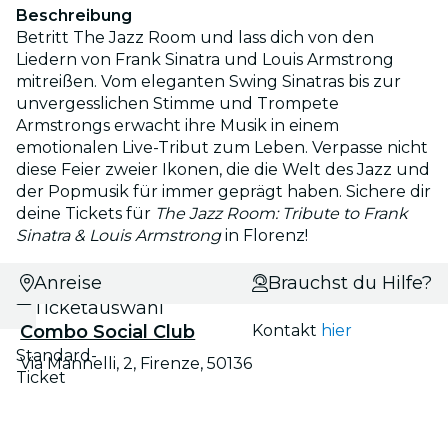
Beschreibung
Betritt The Jazz Room und lass dich von den
Liedern von Frank Sinatra und Louis Armstrong
mitreißen. Vom eleganten Swing Sinatras bis zur
unvergesslichen Stimme und Trompete
Armstrongs erwacht ihre Musik in einem
emotionalen Live-Tribut zum Leben. Verpasse nicht
diese Feier zweier Ikonen, die die Welt des Jazz und
der Popmusik für immer geprägt haben. Sichere dir
deine Tickets für
The Jazz Room: Tribute to Frank
Sinatra & Louis Armstrong
in Florenz!
Datums- und
Anreise
Brauchst du Hilfe?
Ticketauswahl
Combo Social Club
Kontakt
hier
Standard-
Via Mannelli, 2, Firenze, 50136
Ticket