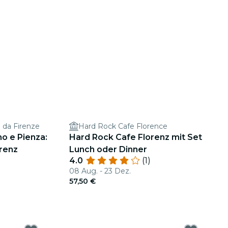
a da Firenze
Hard Rock Cafe Florence
no e Pienza:
Hard Rock Cafe Florenz mit Set
orenz
Lunch oder Dinner
4.0
(1)
08 Aug. - 23 Dez.
57,50 €