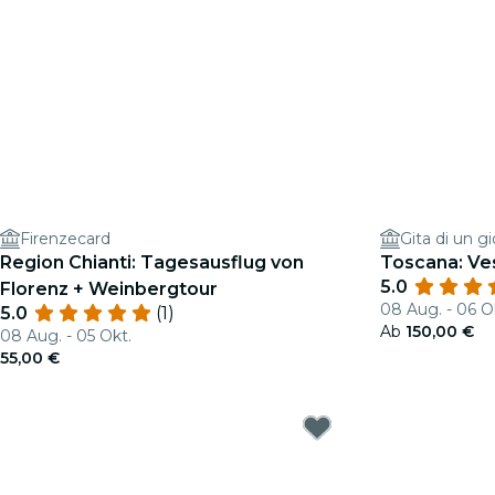
Firenzecard
Gita di un g
Region Chianti: Tagesausflug von
Toscana: Ve
5.0
Florenz + Weinbergtour
08 Aug. - 06 O
5.0
(1)
Ab
150,00 €
08 Aug. - 05 Okt.
55,00 €