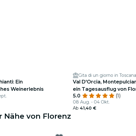
Gita di un giorno in Toscan
hianti: Ein
Val D'Orcia, Montepulcia
ches Weinerlebnis
ein Tagesausflug von Fl
5.0
(1)
ept.
08 Aug. - 04 Okt.
Ab
41,40 €
r Nähe von Florenz