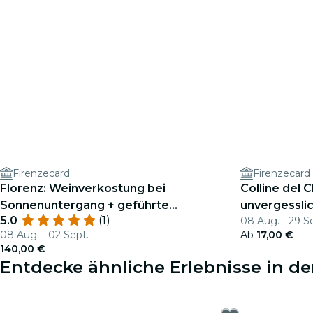
Firenzecard
Firenzecard
Florenz: Weinverkostung bei
Colline del C
Sonnenuntergang + geführte
unvergessli
5.0
(1)
08 Aug. - 29 S
Spaziergänge
08 Aug. - 02 Sept.
Ab
17,00 €
140,00 €
Entdecke ähnliche Erlebnisse in de