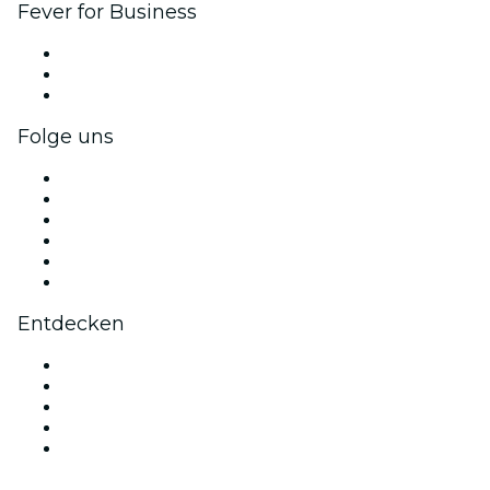
Fever for Business
Privatveranstaltungen & Gruppentickets
Firmenvorteile
Firmengeschenkkarten und -gutscheine
Folge uns
Facebook
X (Twitter)
Instagram
TikTok
LinkedIn
YouTube
Entdecken
Veranstaltungsorte in Florenz
Heute
Morgen
Diese Woche
Dieses Wochenende