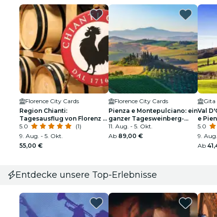
Florence City Cards
Florence City Cards
Region Chianti:
Pienza e Montepulciano: ein
Val D
Tagesausflug von Florenz +
ganzer Tagesweinberg-
e Pie
Weinbergtour
5.0
(1)
Tour von Florenz
11. Aug. - 5. Okt.
von F
5.0
9. Aug. - 5. Okt.
Ab
89,00 €
9. Aug.
55,00 €
Ab
41,
Entdecke unsere Top-Erlebnisse