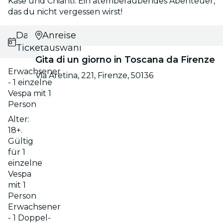
Käse und Chianti. Ein atemberaubendes Abenteuer,
das du nicht vergessen wirst!
Datums- und
Anreise
Ticketauswahl
Gita di un giorno in Toscana da Firenze
Erwachsener
Via Aretina, 221, Firenze, 50136
- 1 einzelne
Vespa mit 1
Person
Alter:
18+.
Gültig
für 1
einzelne
Vespa
mit 1
Person
Erwachsener
- 1 Doppel-