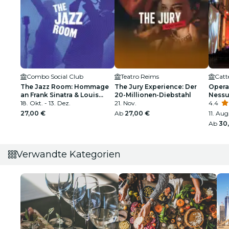
Combo Social Club
Teatro Reims
Catt
The Jazz Room: Hommage
The Jury Experience: Der
Opera 
an Frank Sinatra & Louis
20-Millionen-Diebstahl
Nessu
Armstrong
18. Okt. - 13. Dez.
21. Nov.
dell'
4.4
27,00 €
Ab
27,00 €
11. Aug
Ab
30
Verwandte Kategorien