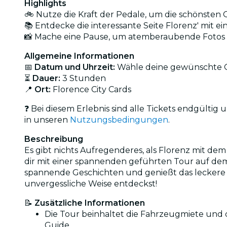
Highlights
🚲 Nutze die Kraft der Pedale, um die schönsten 
📚 Entdecke die interessante Seite Florenz' mit ein
📸 Mache eine Pause, um atemberaubende Fotos en
Allgemeine Informationen
📅
Datum und Uhrzeit:
Wähle deine gewünschte Op
⏳
Dauer:
3 Stunden
📍
Ort:
Florence City Cards
❓ Bei diesem Erlebnis sind alle Tickets endgülti
in unseren
Nutzungsbedingungen
.
Beschreibung
Es gibt nichts Aufregenderes, als Florenz mit de
dir mit einer spannenden geführten Tour auf dem 
spannende Geschichten und genießt das leckere Ge
unvergessliche Weise entdeckst!
📝
Zusätzliche Informationen
Die Tour beinhaltet die Fahrzeugmiete und 
Guide.