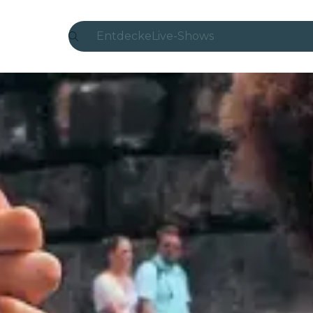
Entdecke
Live-Shows
Madrid
Candlelight
London
Erlebnisse und Städte
São Paulo
Seoul
Stadttouren
Konzerte