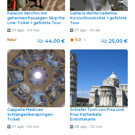
Palazzo Vecchio mit
Galleria dell'Accademia:
geheimen Passagen: Skip the
Kurzschlussticket + geführte
Line-Ticket + geführte Tour
Tour
09 ago
-
04 nov
07 ago
-
30 set
Neu!
5.0
/ 5
Ab
44,00 €
Ab
25,00 €
Cappelle Medicee:
Schiefer Turm von Pisa und
Schlangeüberspringen-
Pisa-Kathedrale:
Ticket
Eintrittskarte
07 ago
-
03 nov
08 ago
-
02 nov