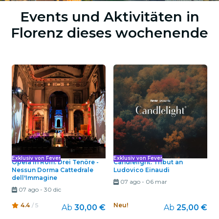
Events und Aktivitäten in
Florenz dieses wochenende
Exklusiv von Fever
Exklusiv von Fever
Opera in Rom: Drei Tenöre -
Candlelight: Tribut an
Nessun Dorma Cattedrale
Ludovico Einaudi
dell'Immagine
07 ago
-
06 mar
07 ago
-
30 dic
4.4
/ 5
Neu!
Ab
30,00 €
Ab
25,00 €