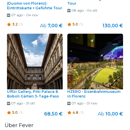
(Duomo von Florenz):
Tour
Eintrittskarte + Geführte Tour
08 ago
-
04 ott
07 ago
-
04 nov
3.2
/ 5
5.0
/ 5
Ab
7,00 €
130,00 €
Uffizi Gallery, Pitti Palace &
HZERO - Eisenbahnmuseum
Boboli Gärten: 5-Tage-Pass
in Florenz
07 ago
-
31 ott
07 ago
-
01 nov
5.0
/ 5
4.8
/ 5
68,50 €
Ab
10,00 €
Über Fever