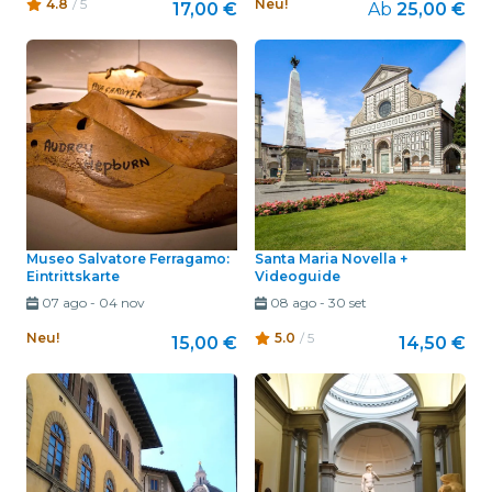
4.8
/ 5
Neu!
17,00 €
Ab
25,00 €
Museo Salvatore Ferragamo:
Santa Maria Novella +
Eintrittskarte
Videoguide
07 ago
-
04 nov
08 ago
-
30 set
Neu!
5.0
/ 5
15,00 €
14,50 €