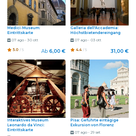
Medici-Museum:
Galleria dell'Accademia:
Eintrittskarte
Höchstbietendereingang
07 ago
-
30 ott
07 ago
-
03 ott
5.0
/ 5
4.4
/ 5
Ab
6,00 €
31,00 €
Interaktives Museum
Pisa: Geführte eintägige
Leonardo da Vinci:
Exkursion von Florenz
Eintrittskarte
07 ago
-
29 set