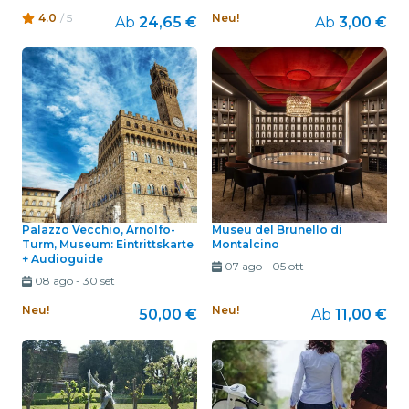
4.0
/ 5
Neu!
Ab
24,65 €
Ab
3,00 €
Palazzo Vecchio, Arnolfo-
Museu del Brunello di
Turm, Museum: Eintrittskarte
Montalcino
+ Audioguide
07 ago
-
05 ott
08 ago
-
30 set
Neu!
Neu!
50,00 €
Ab
11,00 €