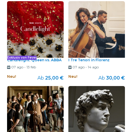
Exklusiv von Fever
Candlelight: Queen vs. ABBA
I Tre Tenori in Florenz
07 ago
-
13 feb
07 ago
-
14 ago
Neu!
Neu!
Ab
25,00 €
Ab
30,00 €