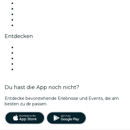
X (Twitter)
Instagram
TikTok
LinkedIn
YouTube
Entdecken
Veranstaltungsorte in Florenz
Heute
Morgen
Diese Woche
Dieses Wochenende
Du hast die App noch nicht?
Entdecke bevorstehende Erlebnisse und Events, die am
besten zu dir passen.