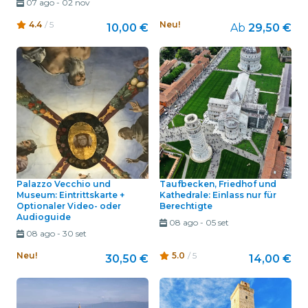
07 ago
-
02 nov
4.4
/ 5
Neu!
10,00 €
Ab
29,50 €
Palazzo Vecchio und
Taufbecken, Friedhof und
Museum: Eintrittskarte +
Kathedrale: Einlass nur für
Optionaler Video- oder
Berechtigte
Audioguide
08 ago
-
05 set
08 ago
-
30 set
Neu!
5.0
/ 5
30,50 €
14,00 €