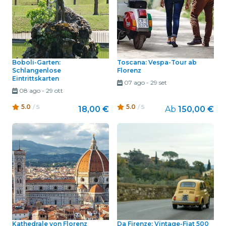
Boboli-Garten:
Toscana: Vespa-Tour ab
Schlangenlose
Florenz
Eintrittskarten
07 ago
-
29 set
08 ago
-
29 ott
5.0
/ 5
5.0
/ 5
18,00 €
Ab
150,00 €
Kathedrale von Florenz
Da Firenze: Vintage-Fiat 500