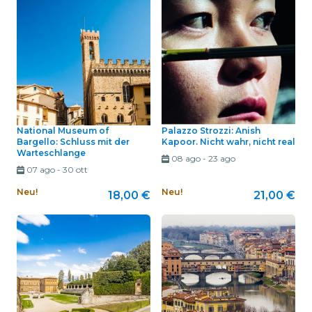
National Museum of
Palazzo Strozzi: Anish
Bargello: Schluss mit der
Kapoor. Nicht wahr, nicht real
Warteschlange
08 ago
-
23 ago
07 ago
-
30 ott
Neu!
Neu!
18,00 €
21,00 €