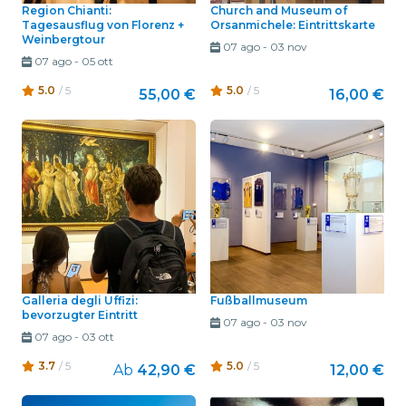
Region Chianti:
Church and Museum of
Tagesausflug von Florenz +
Orsanmichele: Eintrittskarte
Weinbergtour
07 ago
-
03 nov
07 ago
-
05 ott
5.0
/ 5
5.0
/ 5
55,00 €
16,00 €
Galleria degli Uffizi:
Fußballmuseum
bevorzugter Eintritt
07 ago
-
03 nov
07 ago
-
03 ott
3.7
/ 5
5.0
/ 5
Ab
42,90 €
12,00 €