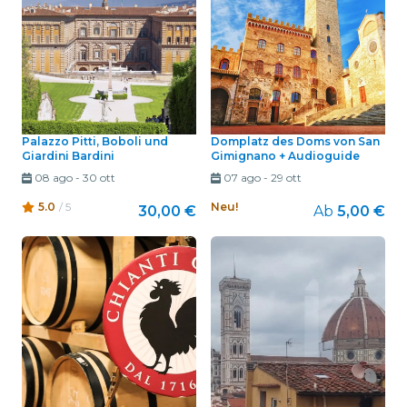
Palazzo Pitti, Boboli und
Domplatz des Doms von San
Giardini Bardini
Gimignano + Audioguide
08 ago
-
30 ott
07 ago
-
29 ott
5.0
/ 5
Neu!
30,00 €
Ab
5,00 €