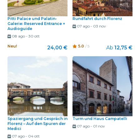
Pitti Palace und Palatin-
Rundfahrt durch Florenz
Galerie: Reserved Entrance +
07 ago
-
03 nov
Audioguide
08 ago
-
30 ott
Neu!
5.0
/ 5
24,00 €
Ab
12,75 €
Spaziergang und Gespräch in
Turm und Haus Campatelli
Florenz – Auf den Spuren der
07 ago
-
01 nov
Medici
07 ago
-
04 ott