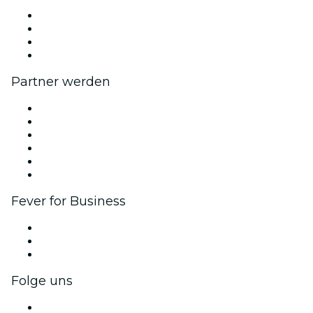
Presse
Wir stellen ein!
Geschenkgutscheine
Hilfe-Center
Partner werden
Fever Zone
Veröffentliche dein Event
Firmenevents & -vorteile
Affiliate-Programm
Botschafter & Influencer-Programm
Markenpartnerschaften
Fever for Business
Privatveranstaltungen & Gruppentickets
Firmenvorteile
Firmengeschenkkarten und -gutscheine
Folge uns
Facebook