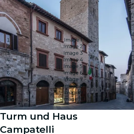
Image 1
Image 2
Image 3
Image 4
Image 5
Image 6
Image 7
Image 8
Image 9
Image 10
Turm und Haus
Campatelli