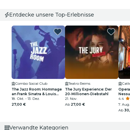
Entdecke unsere Top-Erlebnisse
Combo Social Club
Teatro Reims
Catt
The Jazz Room: Hommage
The Jury Experience: Der
Opera 
an Frank Sinatra & Louis
20-Millionen-Diebstahl
Nessu
Armstrong
18. Okt. - 13. Dez.
21. Nov.
dell'
4.4
27,00 €
Ab
27,00 €
7. Aug.
Ab
30
Verwandte Kategorien