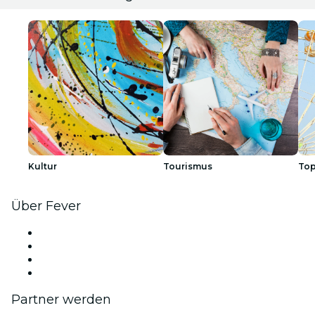
Kultur
Tourismus
Top
Über Fever
Presse
Wir stellen ein!
Geschenkgutscheine
Hilfe-Center
Partner werden