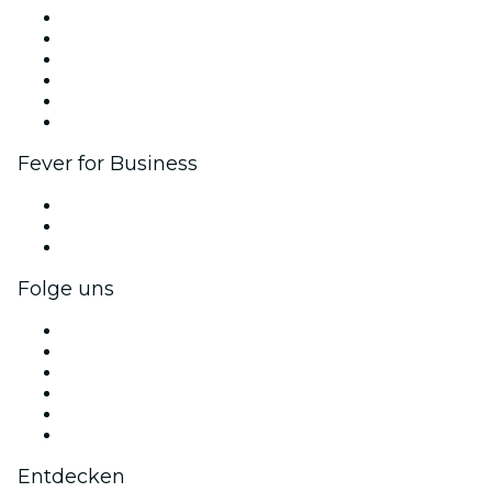
Fever Zone
Veröffentliche dein Event
Firmenevents & -vorteile
Affiliate-Programm
Botschafter & Influencer-Programm
Markenpartnerschaften
Fever for Business
Privatveranstaltungen & Gruppentickets
Firmenvorteile
Firmengeschenkkarten und -gutscheine
Folge uns
Facebook
X (Twitter)
Instagram
TikTok
LinkedIn
YouTube
Entdecken