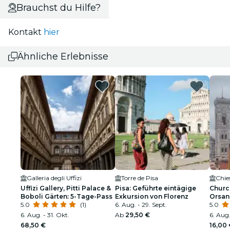
Brauchst du Hilfe?
Kontakt
hier
Ähnliche Erlebnisse
Galleria degli Uffizi
Torre de Pisa
Uffizi Gallery, Pitti Palace &
Pisa: Geführte eintägige
Churc
Boboli Gärten: 5-Tage-Pass
Exkursion von Florenz
Orsanm
5.0
(1)
6. Aug. - 29. Sept.
5.0
6. Aug. - 31. Okt.
Ab
29,50 €
6. Aug.
68,50 €
16,00