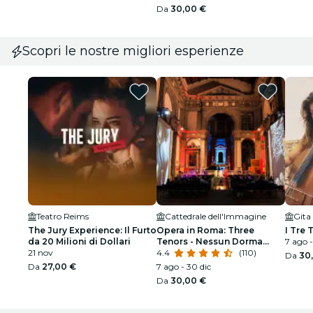
Da
30,00 €
Scopri le nostre migliori esperienze
Teatro Reims
Cattedrale dell'Immagine
The Jury Experience: Il Furto
Opera in Roma: Three
I Tre 
da 20 Milioni di Dollari
Tenors - Nessun Dorma
7 ago -
21 nov
Cattedrale dell'Immagine
4.4
(110)
Da
30
Da
27,00 €
7 ago - 30 dic
Da
30,00 €