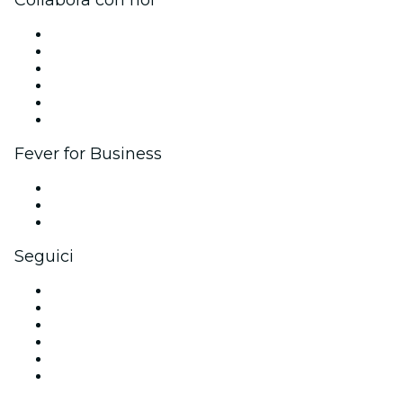
Collabora con noi
Gestisci il tuo evento
Pubblica il tuo evento
Eventi aziendali & benefit
Programma di affiliazione
Programma Ambassador e Influencer
Brand partnership
Fever for Business
Eventi privati e biglietti di gruppo
Benefit aziendali
Gift card e voucher aziendali
Seguici
Facebook
X (Twitter)
Instagram
TikTok
LinkedIn
Youtube