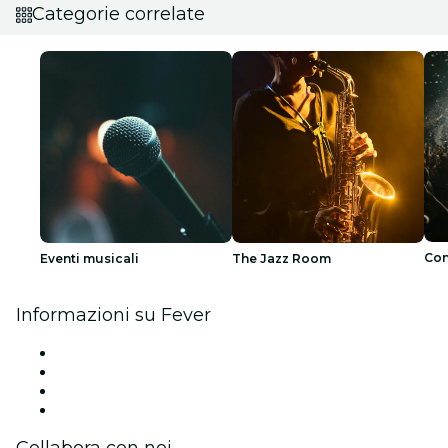
Categorie correlate
Con
Eventi musicali
The Jazz Room
Informazioni su Fever
Stampa
Unisciti al team
Carte regalo
Centro assistenza