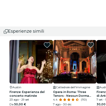
Esperienze simili
Austin
Cattedrale dell'Immagine
Firenze: Esperienza del
Opera in Roma: Three
Firen
concerto matinée
Tenors - Nessun Dorma
di Ant
23 ago - 29 set
Cattedrale dell'Immagine
4.4
(110)
7 set - 
Da
50,00 €
7 ago - 30 dic
30,00