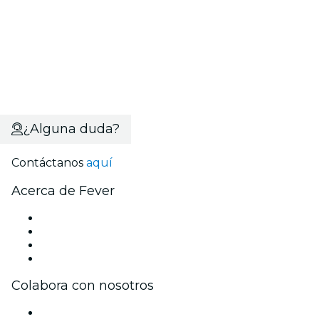
¿Alguna duda?
Contáctanos
aquí
Acerca de Fever
Prensa
Únete al equipo
Tarjetas Regalo
Centro de asistencia
Colabora con nosotros
Gestiona tu evento