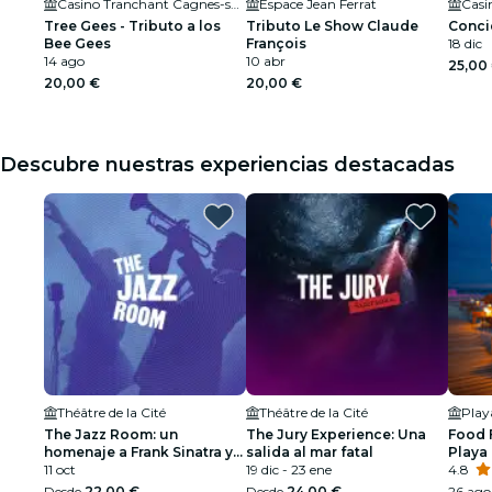
Casino Tranchant Cagnes-sur-Mer | Casino Terrazur
Espace Jean Ferrat
Casi
Tree Gees - Tributo a los
Tributo Le Show Claude
Conci
Bee Gees
François
18 dic
14 ago
10 abr
25,00
20,00 €
20,00 €
Descubre nuestras experiencias destacadas
Théâtre de la Cité
Théâtre de la Cité
Pla
The Jazz Room: un
The Jury Experience: Una
Food 
homenaje a Frank Sinatra y
salida al mar fatal
Playa
Louis Armstrong
11 oct
19 dic - 23 ene
4.8
Desde
22,00 €
Desde
24,00 €
26 ago