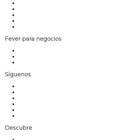
Publica tu evento
Eventos y beneficios para empresas
Programa de Afiliados
Programa de embajadores e influencers
Colaboraciones de marca
Fever para negocios
Eventos privados y entradas de grupo
Beneficios corporativos
Tarjetas y cupones de regalo corporativos
Síguenos
Facebook
X (Twitter)
Instagram
TikTok
LinkedIn
Youtube
Descubre
Locales y espacios de eventos en Niza