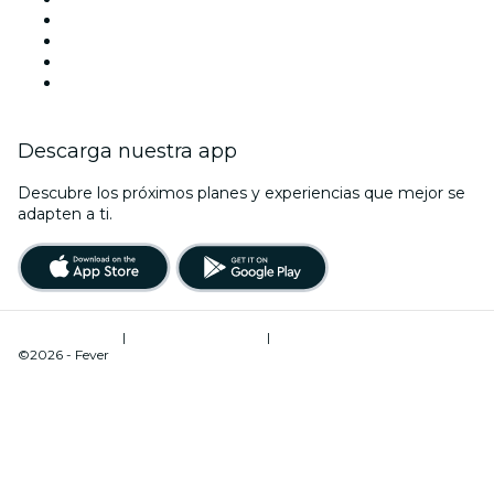
Hoy
Mañana
Esta semana
Este fin de semana
Descarga nuestra app
Descubre los próximos planes y experiencias que mejor se
adapten a ti.
Términos de uso
|
Política de privacidad
|
Administrador de cookies
©2026 - Fever