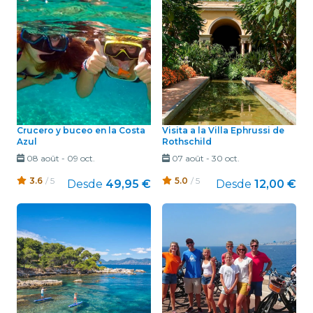
Crucero y buceo en la Costa
Visita a la Villa Ephrussi de
Azul
Rothschild
08 août
-
09 oct.
07 août
-
30 oct.
3.6
/ 5
5.0
/ 5
Desde
49,95 €
Desde
12,00 €