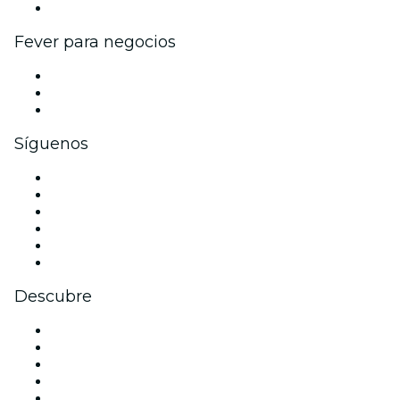
Colaboraciones de marca
Fever para negocios
Eventos privados y entradas de grupo
Beneficios corporativos
Tarjetas y cupones de regalo corporativos
Síguenos
Facebook
X (Twitter)
Instagram
TikTok
LinkedIn
Youtube
Descubre
Locales y espacios de eventos en Niza
Hoy
Mañana
Esta semana
Este fin de semana