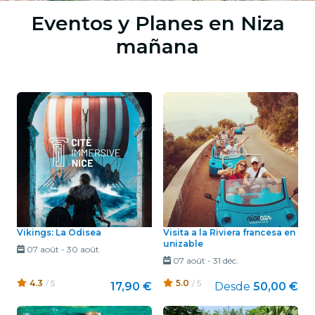
Eventos y Planes en Niza
mañana
Vikings: La Odisea
Visita a la Riviera francesa en
unizable
07 août
-
30 août
07 août
-
31 déc.
4.3
/ 5
5.0
/ 5
17,90 €
Desde
50,00 €