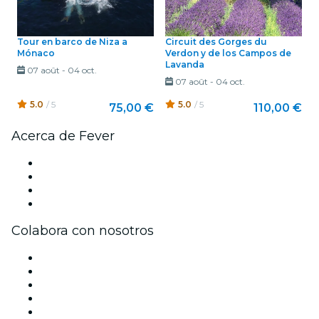
Tour en barco de Niza a
Circuit des Gorges du
Mónaco
Verdon y de los Campos de
Lavanda
07 août
-
04 oct.
07 août
-
04 oct.
5.0
/ 5
5.0
/ 5
75,00 €
110,00 €
Acerca de Fever
Prensa
Únete al equipo
Tarjetas Regalo
Centro de asistencia
Colabora con nosotros
Gestiona tu evento
Publica tu evento
Eventos y beneficios para empresas
Programa de Afiliados
Programa de embajadores e influencers