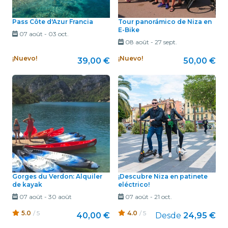
Pass Côte d'Azur Francia
Tour panorámico de Niza en
E-Bike
07 août
-
03 oct.
08 août
-
27 sept.
¡Nuevo!
¡Nuevo!
39,00 €
50,00 €
Gorges du Verdon: Alquiler
¡Descubre Niza en patinete
de kayak
eléctrico!
07 août
-
30 août
07 août
-
21 oct.
5.0
/ 5
4.0
/ 5
40,00 €
Desde
24,95 €