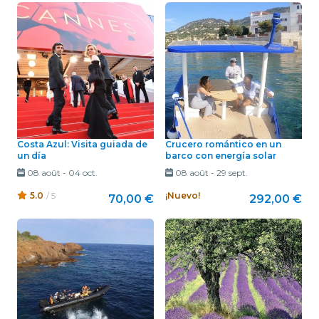
Costa Azul: Visita guiada de
Crucero romántico en un
un día
barco con energía solar
08 août
-
04 oct.
08 août
-
29 sept.
5.0
/ 5
¡Nuevo!
70,00 €
292,00 €