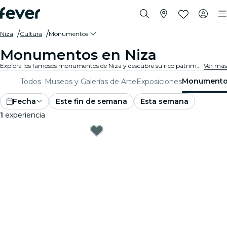
Niza
Cultura
Monumentos
Monumentos en Niza
Explora los famosos monumentos de Niza y descubre su rico patrimonio cultural. Desde sitios icónicos hasta maravillas arquitectónicas, estos monumentos ofrecen una visión del pasado y presente de Niza. Prepárate para una experiencia inolvidable.
Ver más
Monument
Todos
Museos y Galerías de Arte
Exposiciones
Fecha
Este fin de semana
Esta semana
1
experiencia