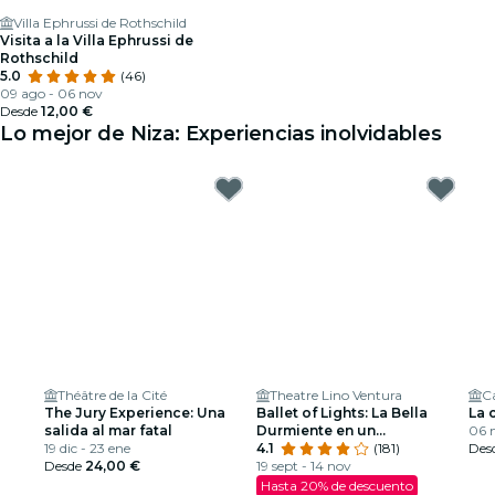
Villa Ephrussi de Rothschild
Visita a la Villa Ephrussi de
Rothschild
5.0
(46)
09 ago - 06 nov
Desde
12,00 €
Lo mejor de Niza: Experiencias inolvidables
Théâtre de la Cité
Theatre Lino Ventura
The Jury Experience: Una
Ballet of Lights: La Bella
La 
salida al mar fatal
Durmiente en un
06 
19 dic - 23 ene
espectáculo deslumbrante
4.1
(181)
Des
Desde
24,00 €
19 sept - 14 nov
Hasta 20% de descuento