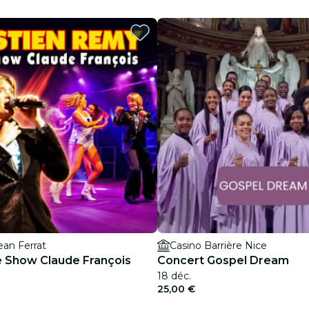
restaurants
cinéma
ean Ferrat
Casino Barrière Nice
e Show Claude François
Concert Gospel Dream
18 déc.
25,00 €