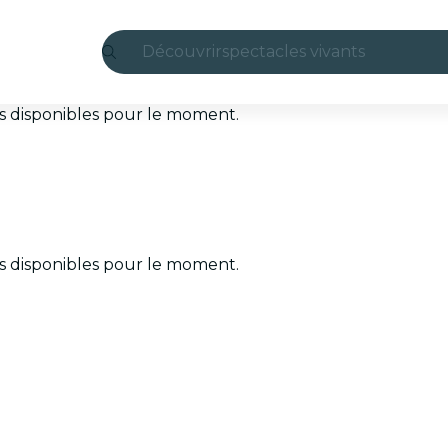
Découvrir
spectacles vivants
Madrid
ets disponibles pour le moment.
Candlelight
Londres
expériences et villes
ets disponibles pour le moment.
São Paulo
expositions
Séoul
visites urbaines
concerts