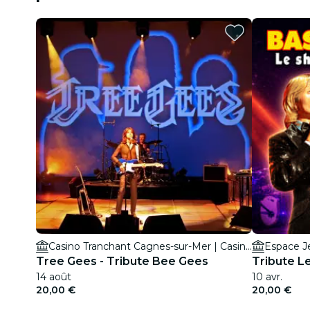
Casino Tranchant Cagnes-sur-Mer | Casino Terrazur
Espace J
Tree Gees - Tribute Bee Gees
Tribute L
14 août
10 avr.
20,00 €
20,00 €