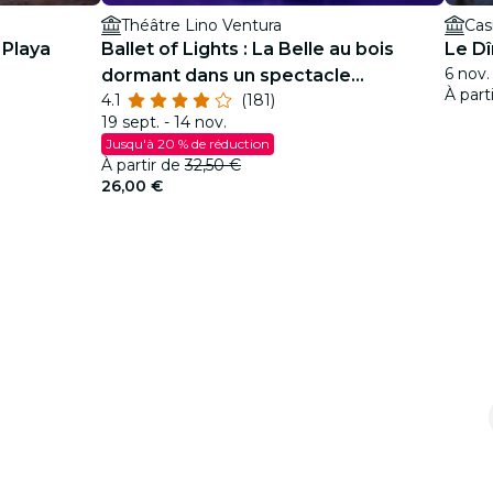
Théâtre Lino Ventura
 Playa
Ballet of Lights : La Belle au bois
Le Dî
6 nov.
dormant dans un spectacle
À part
4.1
(181)
étincelant
19 sept. - 14 nov.
Jusqu'à 20 % de réduction
À partir de
32,50 €
26,00 €