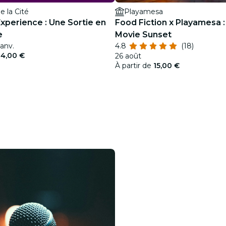
e la Cité
Playamesa
xperience : Une Sortie en
Food Fiction x Playamesa :
e
Movie Sunset
janv.
4.8
(18)
24,00 €
26 août
À partir de
15,00 €