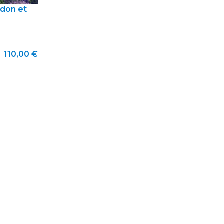
rdon et
110,00 €