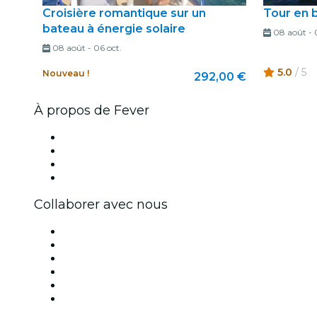
Croisière romantique sur un
Tour en 
bateau à énergie solaire
08 août
-
08 août
-
06 oct.
5.0
/ 5
Nouveau !
292,00 €
À propos de Fever
Presse
Travailler chez Fever
Cartes-cadeaux
Centre d'aide
Collaborer avec nous
Fever Zone
Publiez votre événement
Événements d'entreprise et avantages
Programme d'affiliation
Programme d'ambassadeurs et d'influenceurs
Partenariats avec des marques