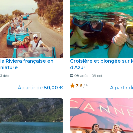
restaurants
cinéma
 la Riviera française en
Croisière et plongée sur 
niature
d'Azur
31 déc.
08 août
-
09 oct.
3.6
/ 5
À partir de
50,00 €
À partir d