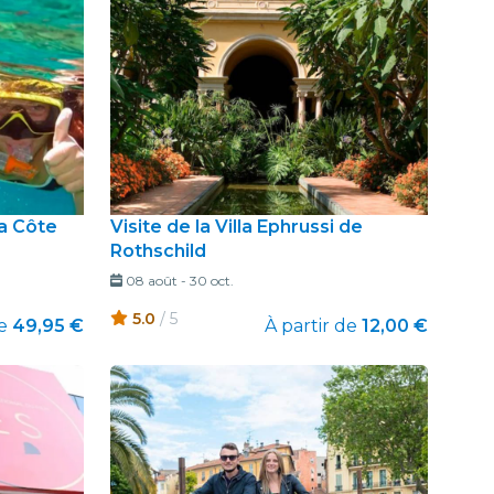
la Côte
Visite de la Villa Ephrussi de
Rothschild
08 août
-
30 oct.
5.0
/ 5
e
49,95 €
À partir de
12,00 €