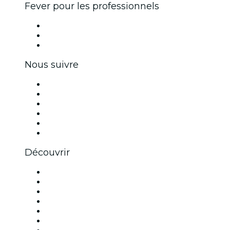
Fever pour les professionnels
Événements privés et billets de groupe
Avantages pour les entreprises
Coupons et cartes cadeaux pour les entreprises
Nous suivre
Facebook
X (Twitter)
Instagram
TikTok
LinkedIn
Youtube
Découvrir
Lieux d'événements à Nice
France
Aujourd'hui
Demain
Cette semaine
Ce week-end