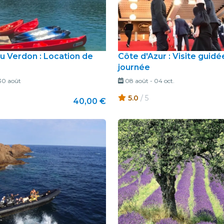
u Verdon : Location de
Côte d'Azur : Visite guidé
journée
30 août
08 août
-
04 oct.
5.0
/ 5
40,00 €