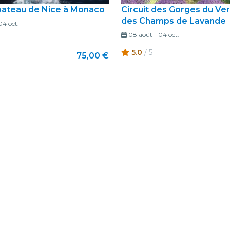
bateau de Nice à Monaco
Circuit des Gorges du Ve
des Champs de Lavande
04 oct.
08 août
-
04 oct.
5.0
/ 5
75,00 €