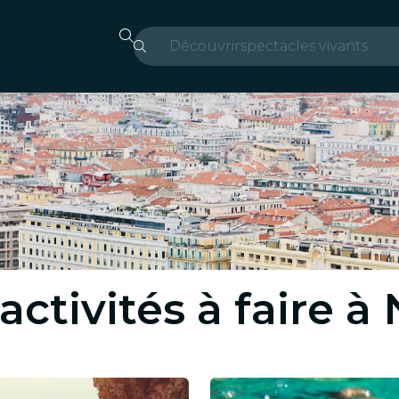
Découvrir
spectacles vivants
Madrid
Candlelight
Londres
expériences et villes
São Paulo
expositions
ctivités à faire à 
Séoul
visites urbaines
concerts