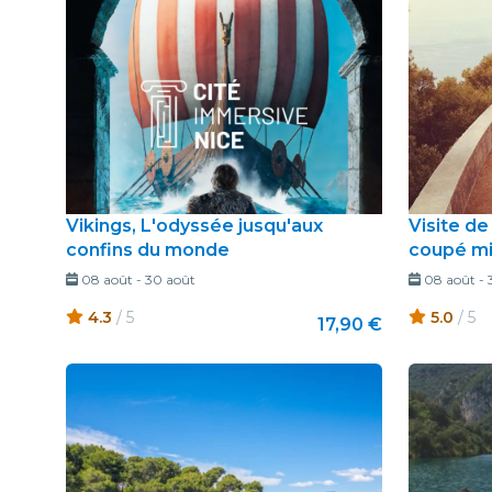
Vikings, L'odyssée jusqu'aux
Visite de
confins du monde
coupé mi
08 août
-
30 août
08 août
-
4.3
/ 5
5.0
/ 5
17,90 €