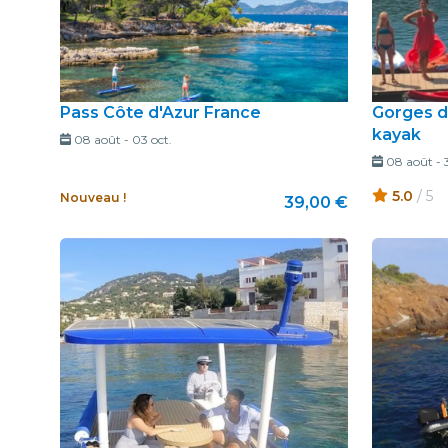
Pass Côte d'Azur France
Gorges d
kayak
08 août
-
03 oct.
08 août
-
5.0
/ 5
Nouveau !
39,00 €