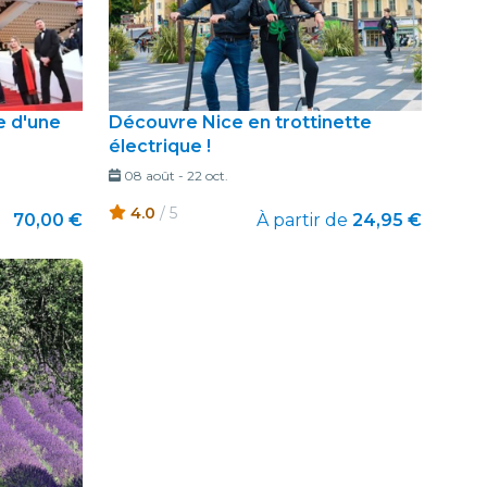
e d'une
Découvre Nice en trottinette
électrique !
08 août
-
22 oct.
4.0
/ 5
70,00 €
À partir de
24,95 €