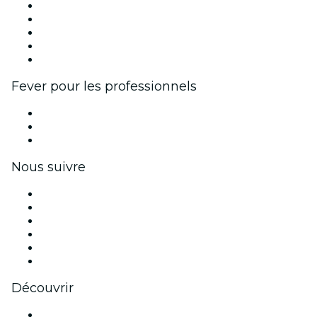
Publiez votre événement
Événements d'entreprise et avantages
Programme d'affiliation
Programme d'ambassadeurs et d'influenceurs
Partenariats avec des marques
Fever pour les professionnels
Événements privés et billets de groupe
Avantages pour les entreprises
Coupons et cartes cadeaux pour les entreprises
Nous suivre
Facebook
X (Twitter)
Instagram
TikTok
LinkedIn
Youtube
Découvrir
Lieux d'événements à Monterrey