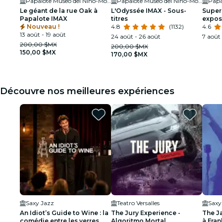
Papalote Museo del Niño-Monterrey
Papalote Museo del Niño-Monterrey
Le géant de la rue Oak à
L'Odyssée IMAX - Sous-
Super
Papalote IMAX
titres
expos
Nouveau !
4.8
(1132)
docum
4.6
13 août - 19 août
24 août - 26 août
7 août 
200,00 $MX
200,00 $MX
150,00 $MX
170,00 $MX
Découvre nos meilleures expériences
Saxy Jazz
Teatro Versalles
Saxy
An Idiot’s Guide to Wine : la
The Jury Experience -
The J
comédie entre les verres
Algoritmo Mortal
à Fran