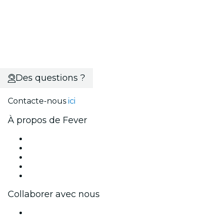
Des questions ?
Contacte-nous
ici
À propos de Fever
Presse
Travailler chez Fever
Bourses d'excellence Fever
Cartes-cadeaux
Centre d'aide
Collaborer avec nous
Fever Zone