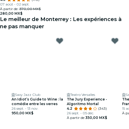
07 août - 02 sept.
À partir de
370,00 MX$
280,00 MX$
Le meilleur de Monterrey : Les expériences à
ne pas manquer
Saxy Jazz Club
Teatro Versalles
S
An Idiot’s Guide to Wine : la
The Jury Experience -
The
comédie entre les verres
Algoritmo Mortal
Fra
26 sept. - 13 nov.
4.2
(343)
Arm
15 a
950,00 MX$
26 sept. - 05 déc.
À pa
À partir de
350,00 MX$