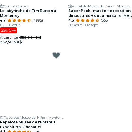
Centro Convex
Papalote Museo del Niño - Monterrey
Le labyrinthe de Tim Burton à
Super Pack : musée + exposition
Monterrey
dinosaures + documentaire IMAX
4.7
(4995)
Laser
4.6
(355)
07 - 16 août
07 août - 02 sept.
25% OFF
À partir de
350,00 MX$
262,50 MX$
Papalote Museo del Niño - Monterrey
Papalote Musée de l'Enfant +
Exposition Dinosaurs
4.3
(178)