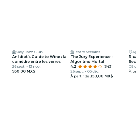
Saxy Jazz Club
Teatro Versalles
A
An Idiot’s Guide to Wine : la
The Jury Experience -
Ric
comédie entre les verres
Algoritmo Mortal
Sec
26 sept. - 13 nov.
4.2
(343)
Agu
09 d
950,00 MX$
26 sept. - 05 déc.
À pa
À partir de
350,00 MX$