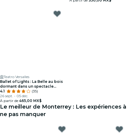
À partir de
350,00 MX$
Teatro Versalles
Ballet of Lights : La Belle au bois
dormant dans un spectacle
éblouissant
4.1
(35)
26 sept. - 05 déc.
À partir de
465,00 MX$
Le meilleur de Monterrey : Les expériences à
ne pas manquer