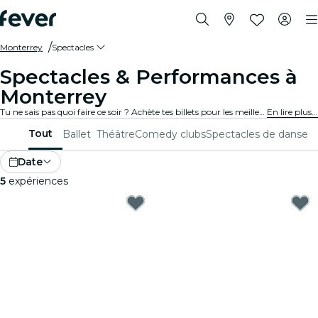
Monterrey
Spectacles
Spectacles & Performances à
Monterrey
Tu ne sais pas quoi faire ce soir ? Achète tes billets pour les meilleurs spectacles en direct à Monterrey : théâtre, stand-up, comédies musicales, magie et bien plus.
En lire plus...
Tout
Ballet
Théâtre
Comedy clubs
Spectacles de danse
Date
5
expériences