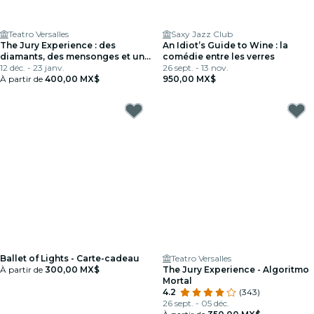
Teatro Versalles
Saxy Jazz Club
The Jury Experience : des
An Idiot’s Guide to Wine : la
diamants, des mensonges et un
comédie entre les verres
cadavre
12 déc. - 23 janv.
26 sept. - 13 nov.
À partir de
400,00 MX$
950,00 MX$
Ballet of Lights - Carte-cadeau
Teatro Versalles
À partir de
300,00 MX$
The Jury Experience - Algoritmo
Mortal
4.2
(343)
26 sept. - 05 déc.