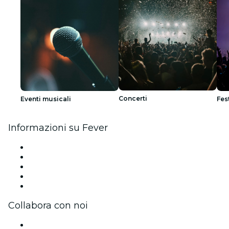
Concerti
Eventi musicali
Fes
Informazioni su Fever
Stampa
Unisciti al team
Impressum
Carte regalo
Centro assistenza
Collabora con noi
Gestisci il tuo evento