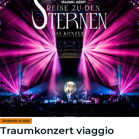
Image 1
Image 2
Image 3
Image 4
Image 5
Andando a ruba
Traumkonzert viaggio