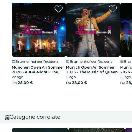
Brunnenhof der Residenz
Brunnenhof der Residenz
Brun
München Open Air Sommer
Munich Open Air Sommer
Munic
2026 - ABBA-Night - The
2026 - The Music of Queen
2026 
Tribute Concert
22 ago
Live
11 ago
da "e
21 ago
Da
28,00 €
Da
28,00 €
Da
28
Categorie correlate