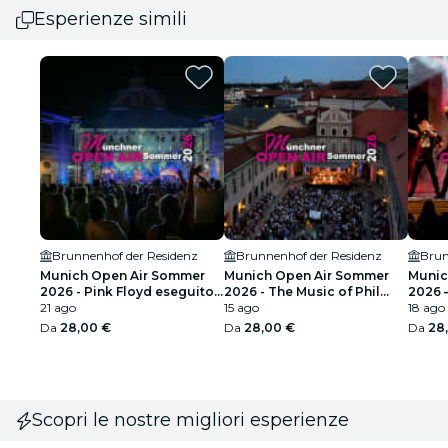
Esperienze simili
Brunnenhof der Residenz
Brunnenhof der Residenz
Brun
Munich Open Air Sommer
Munich Open Air Sommer
Munic
2026 - Pink Floyd eseguito
2026 - The Music of Phil
2026 –
da "echoes"
21 ago
Collins & Genesis
15 ago
punti 
18 ago
music
Da
28,00 €
Da
28,00 €
Da
28
Scopri le nostre migliori esperienze