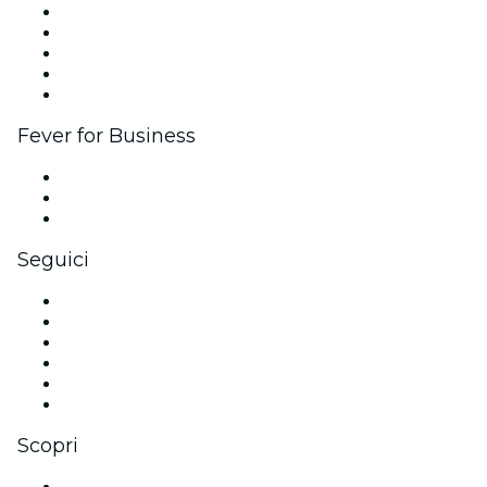
Pubblica il tuo evento
Eventi aziendali & benefit
Programma di affiliazione
Programma Ambassador e Influencer
Brand partnership
Fever for Business
Eventi privati e biglietti di gruppo
Benefit aziendali
Gift card e voucher aziendali
Seguici
Facebook
X (Twitter)
Instagram
TikTok
LinkedIn
Youtube
Scopri