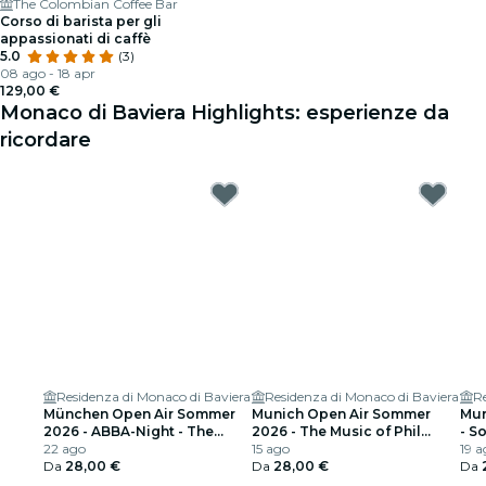
The Colombian Coffee Bar
Corso di barista per gli
appassionati di caffè
5.0
(3)
08 ago - 18 apr
129,00 €
Monaco di Baviera Highlights: esperienze da
ricordare
Residenza di Monaco di Baviera
Residenza di Monaco di Baviera
Re
München Open Air Sommer
Munich Open Air Sommer
Mun
2026 - ABBA-Night - The
2026 - The Music of Phil
- S
Tribute Concert
22 ago
Collins & Genesis
15 ago
19 a
Da
28,00 €
Da
28,00 €
Da