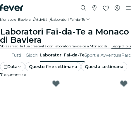
Monaco di Baviera
Attività
Laboratori Fai-da-Te
Laboratori Fai-da-Te a Monaco
di Baviera
Sbizzarrisci la tua creatività con laboratori fai-da-te a Monaco di Baviera. Impara nuove abilità, crea oggetti unici e connettiti con persone che la pensano come te in un ambiente accogliente.
Leggi di più
Laboratori Fai-da-Te
Tutti
Giochi
Sport e Avventura
Parc
Data
Questo fine settimana
Questa settimana
7
esperienze