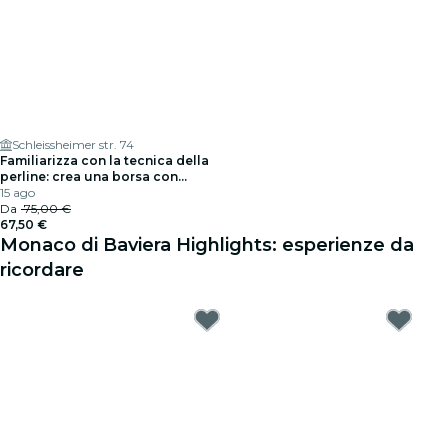
Schleissheimer str. 74
Familiarizza con la tecnica della
perline: crea una borsa con
perline di perle
15 ago
Da
75,00 €
67,50 €
Monaco di Baviera Highlights: esperienze da
ricordare