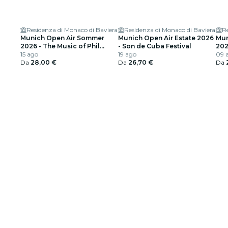
Residenza di Monaco di Baviera
Residenza di Monaco di Baviera
Re
Munich Open Air Sommer
Munich Open Air Estate 2026
Mun
2026 - The Music of Phil
- Son de Cuba Festival
202
Collins & Genesis
15 ago
19 ago
For
09 
Da
28,00 €
Da
26,70 €
Da