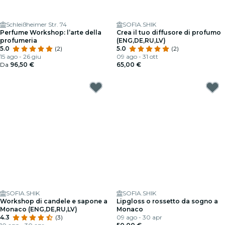
Schleißheimer Str. 74
SOFIA.SHIK
Perfume Workshop: l’arte della
Crea il tuo diffusore di profumo
profumeria
(ENG,DE,RU,LV)
5.0
(2)
5.0
(2)
15 ago - 26 giu
09 ago - 31 ott
Da
96,50 €
65,00 €
SOFIA.SHIK
SOFIA.SHIK
Workshop di candele e sapone a
Lipgloss o rossetto da sogno a
Monaco (ENG,DE,RU,LV)
Monaco
4.3
(3)
09 ago - 30 apr