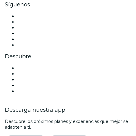
Síguenos
Facebook
X (Twitter)
Instagram
TikTok
LinkedIn
Youtube
Descubre
Locales y espacios de eventos en Viena
Hoy
Mañana
Esta semana
Este fin de semana
Descarga nuestra app
Descubre los próximos planes y experiencias que mejor se
adapten a ti.