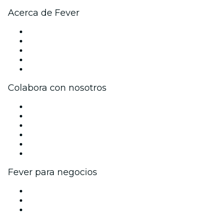
Acerca de Fever
Prensa
Únete al equipo
Impressum
Tarjetas Regalo
Centro de asistencia
Colabora con nosotros
Gestiona tu evento
Publica tu evento
Eventos y beneficios para empresas
Programa de Afiliados
Programa de embajadores e influencers
Colaboraciones de marca
Fever para negocios
Eventos privados y entradas de grupo
Beneficios corporativos
Tarjetas y cupones de regalo corporativos