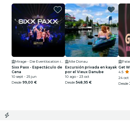
Mirage - Die Eventlocation im Prater
Alte Donau
Pala
Sixx Paxx - Espectáculo de
Excursión privada en kayak
Get W
Cena
por el Vieux Danube
4.5
10 sept - 25 jun
10 ago - 23 oct
24 oct
Desde
99,00 €
Desde
548,95 €
Desde