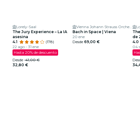
Lorely-Saal
Vienna Johann Strauss Orchestra
Lo
The Jury Experience – La IA
Bach in Space | Viena
The
asesina
20 ene
de 
4.1
(178)
Desde
69,00 €
4.0
22 ago - 31 ene
04 s
Hasta 20% de descuento
Has
Desde
41,00 €
Des
32,80 €
34,