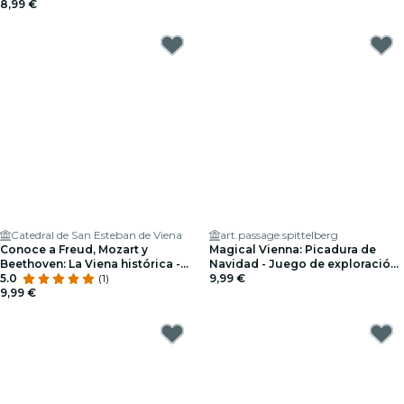
8,99 €
Catedral de San Esteban de Viena
art.passage.spittelberg
Conoce a Freud, Mozart y
Magical Vienna: Picadura de
Beethoven: La Viena histórica -
Navidad - Juego de exploración
Juego de exploración
5.0
(1)
al aire libre
9,99 €
9,99 €