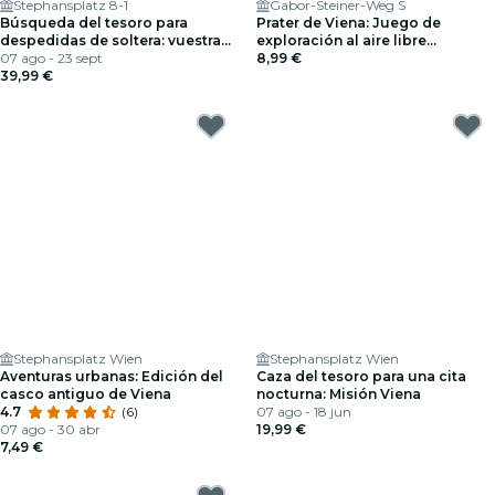
Stephansplatz 8-1
Gabor-Steiner-Weg S
Búsqueda del tesoro para
Prater de Viena: Juego de
despedidas de soltera: vuestra
exploración al aire libre
aventura de despedida de
07 ago - 23 sept
«Wurstelprater»
8,99 €
soltera en Viena
39,99 €
Stephansplatz Wien
Stephansplatz Wien
Aventuras urbanas: Edición del
Caza del tesoro para una cita
casco antiguo de Viena
nocturna: Misión Viena
4.7
(6)
07 ago - 18 jun
07 ago - 30 abr
19,99 €
7,49 €