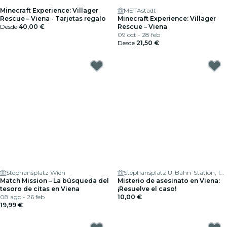
Minecraft Experience: Villager
METAstadt
Rescue – Viena - Tarjetas regalo
Minecraft Experience: Villager
Desde
40,00 €
Rescue – Viena
09 oct - 28 feb
Desde
21,50 €
Stephansplatz Wien
Stephansplatz U-Bahn-Station, 1010 Wien, Austria
Match Mission – La búsqueda del
Misterio de asesinato en Viena:
tesoro de citas en Viena
¡Resuelve el caso!
08 ago - 26 feb
10,00 €
19,99 €