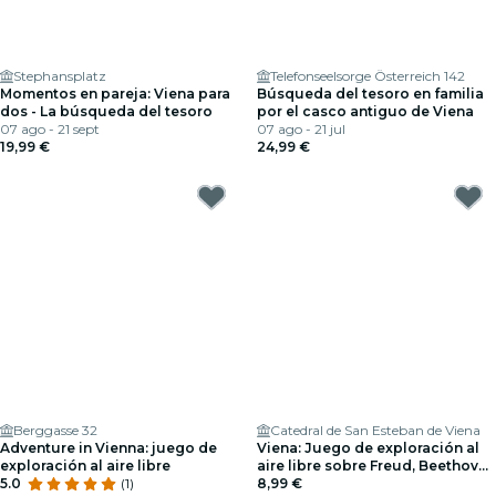
Stephansplatz
Telefonseelsorge Österreich 142
Momentos en pareja: Viena para
Búsqueda del tesoro en familia
dos - La búsqueda del tesoro
por el casco antiguo de Viena
07 ago - 21 sept
07 ago - 21 jul
19,99 €
24,99 €
Berggasse 32
Catedral de San Esteban de Viena
Adventure in Vienna: juego de
Viena: Juego de exploración al
exploración al aire libre
aire libre sobre Freud, Beethoven
5.0
(1)
y Mozart
8,99 €