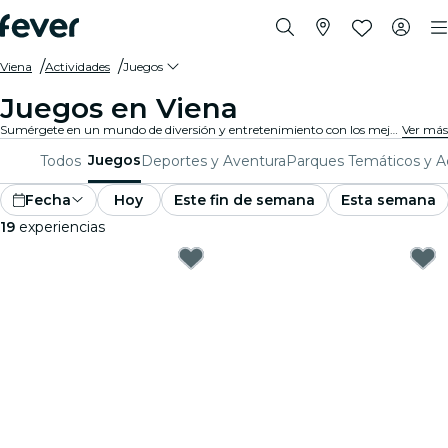
Viena
Actividades
Juegos
Juegos en Viena
Sumérgete en un mundo de diversión y entretenimiento con los mejores juegos en Viena. Desde juegos de mesa hasta experiencias de realidad virtual, hay algo para que todos disfruten.
Ver más
Juegos
Todos
Deportes y Aventura
Parques Temáticos y A
Fecha
Hoy
Este fin de semana
Esta semana
19
experiencias