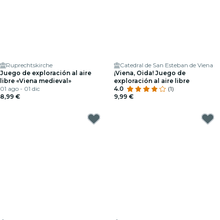
Ruprechtskirche
Catedral de San Esteban de Viena
Juego de exploración al aire
¡Viena, Oida! Juego de
libre «Viena medieval»
exploración al aire libre
01 ago - 01 dic
4.0
(1)
8,99 €
9,99 €