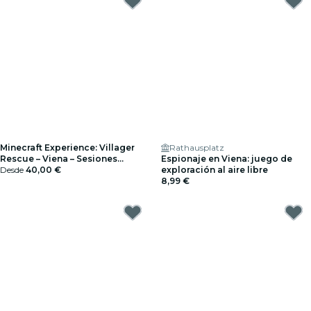
Minecraft Experience: Villager
Rathausplatz
Rescue – Viena – Sesiones
Espionaje en Viena: juego de
relajadas – Tarjetas regalo
Desde
40,00 €
exploración al aire libre
8,99 €