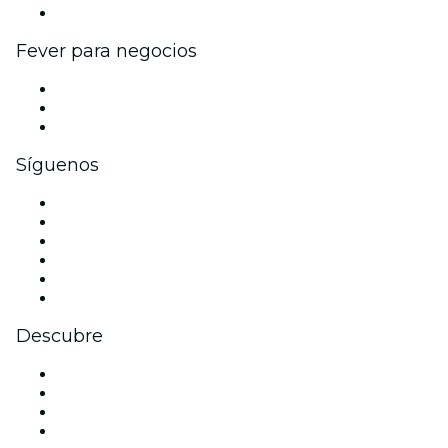
Colaboraciones de marca
Fever para negocios
Eventos privados y entradas de grupo
Beneficios corporativos
Tarjetas y cupones de regalo corporativos
Síguenos
Facebook
X (Twitter)
Instagram
TikTok
LinkedIn
Youtube
Descubre
Locales y espacios de eventos en Viena
Hoy
Mañana
Esta semana