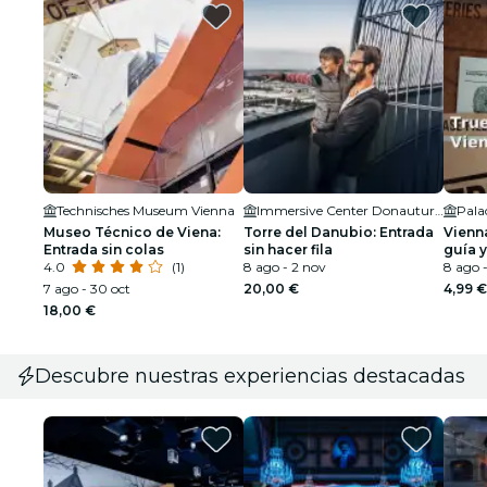
Technisches Museum Vienna
Immersive Center Donauturm
Palac
Museo Técnico de Viena:
Torre del Danubio: Entrada
Vienn
Entrada sin colas
sin hacer fila
guía y
4.0
(1)
8 ago - 2 nov
autog
8 ago -
7 ago - 30 oct
20,00 €
4,99 €
18,00 €
Descubre nuestras experiencias destacadas