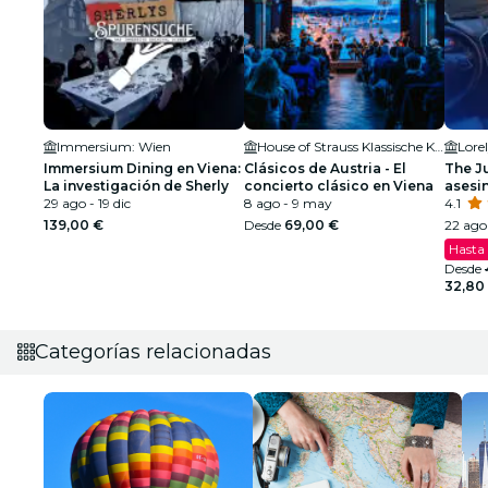
Immersium: Wien
House of Strauss Klassische Konzerte & Museum
Lore
Immersium Dining en Viena:
Clásicos de Austria - El
The Ju
La investigación de Sherly
concierto clásico en Viena
asesi
29 ago - 19 dic
8 ago - 9 may
4.1
139,00 €
Desde
69,00 €
22 ago 
Hasta
Desde
32,80
Categorías relacionadas