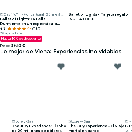
Das MuTh - Konzertsaal, Bühne & Programm
Ballet of Lights - Tarjeta regalo
Ballet of Lights: La Bella
Desde
40,00 €
Durmiente en un espectáculo
deslumbrante
4.2
(1181)
29 ago - 13 feb
Hasta 10% de descuento
Desde
39,50 €
Lo mejor de Viena: Experiencias inolvidables
Lorely-Saal
Lorely-Saal
The Jury Experience: El robo
The Jury Experience – El viaje
Bur
de 20 millones de dólares
mortal en barco
30 s