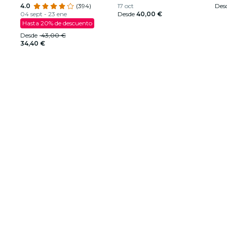
4.0
(394)
17 oct
Des
04 sept - 23 ene
Desde
40,00 €
Hasta 20% de descuento
Desde
43,00 €
34,40 €