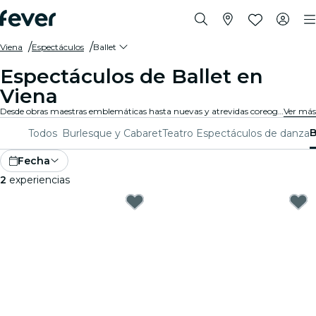
Viena
Espectáculos
Ballet
Espectáculos de Ballet en
Viena
Desde obras maestras emblemáticas hasta nuevas y atrevidas coreografías, Viena ofrece una variada gama de espectáculos de ballet para cautivar a públicos de todas las edades. Piérdete en los impresionantes movimientos, el asombroso vestuario y la emotiva narrativa que definen esta exquisita forma de arte.
Ver más
B
Todos
Burlesque y Cabaret
Teatro
Espectáculos de danza
Fecha
2
experiencias