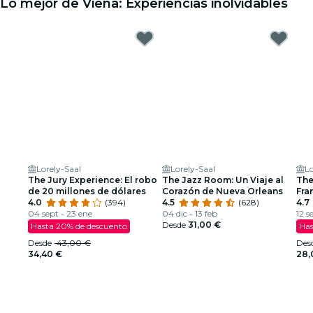
Lo mejor de Viena: Experiencias inolvidables
Lorely-Saal
Lorely-Saal
Lo
The Jury Experience: El robo
The Jazz Room: Un Viaje al
The
de 20 millones de dólares
Corazón de Nueva Orleans
Fra
4.0
(394)
4.5
(628)
Arm
4.7
04 sept - 23 ene
04 dic - 13 feb
12 s
Desde
31,00 €
Hasta 20% de descuento
Has
Desde
43,00 €
Des
34,40 €
28,