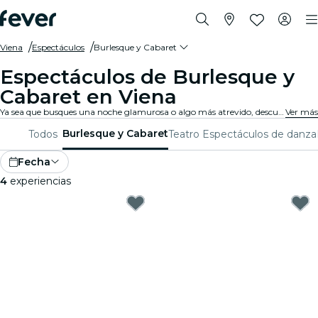
Viena
Espectáculos
Burlesque y Cabaret
Espectáculos de Burlesque y
Cabaret en Viena
Ya sea que busques una noche glamurosa o algo más atrevido, descubre desde el burlesque tradicional hasta los espectáculos de cabaret contemporáneo en Viena, y disfruta de una experiencia única y divertida.
Ver más
Burlesque y Cabaret
Todos
Teatro
Espectáculos de danza
Fecha
4
experiencias