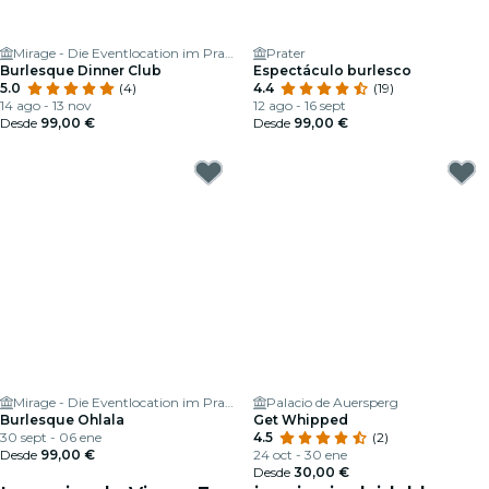
Mirage - Die Eventlocation im Prater
Prater
Burlesque Dinner Club
Espectáculo burlesco
5.0
(4)
4.4
(19)
14 ago - 13 nov
12 ago - 16 sept
Desde
99,00 €
Desde
99,00 €
Mirage - Die Eventlocation im Prater
Palacio de Auersperg
Burlesque Ohlala
Get Whipped
30 sept - 06 ene
4.5
(2)
Desde
99,00 €
24 oct - 30 ene
Desde
30,00 €