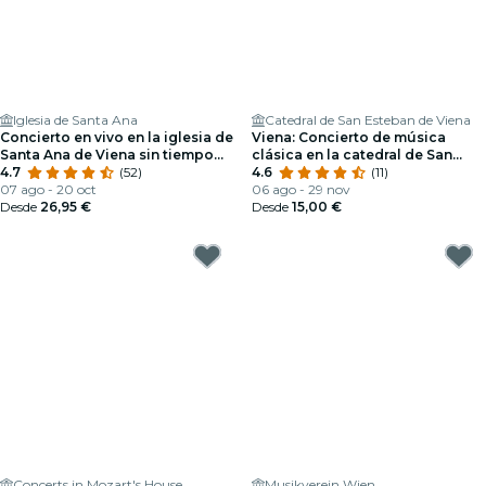
Iglesia de Santa Ana
Catedral de San Esteban de Viena
Concierto en vivo en la iglesia de
Viena: Concierto de música
Santa Ana de Viena sin tiempo
clásica en la catedral de San
de espera
4.7
(52)
Esteban
4.6
(11)
07 ago - 20 oct
06 ago - 29 nov
Desde
26,95 €
Desde
15,00 €
Concerts in Mozart's House
Musikverein Wien