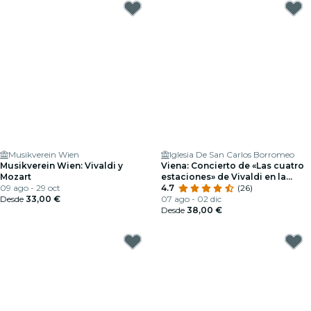
Musikverein Wien
Iglesia De San Carlos Borromeo
Musikverein Wien: Vivaldi y
Viena: Concierto de «Las cuatro
Mozart
estaciones» de Vivaldi en la
09 ago - 29 oct
Karlskirche
4.7
(26)
Desde
33,00 €
07 ago - 02 dic
Desde
38,00 €