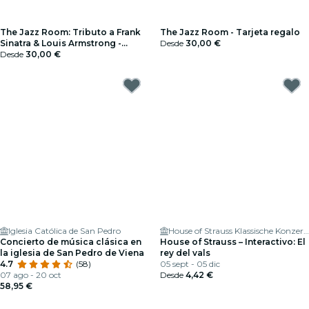
The Jazz Room: Tributo a Frank
The Jazz Room - Tarjeta regalo
Sinatra & Louis Armstrong -
Desde
30,00 €
Tarjetas regalo
Desde
30,00 €
Iglesia Católica de San Pedro
House of Strauss Klassische Konzerte & Museum
Concierto de música clásica en
House of Strauss – Interactivo: El
la iglesia de San Pedro de Viena
rey del vals
4.7
(58)
05 sept - 05 dic
07 ago - 20 oct
Desde
4,42 €
58,95 €