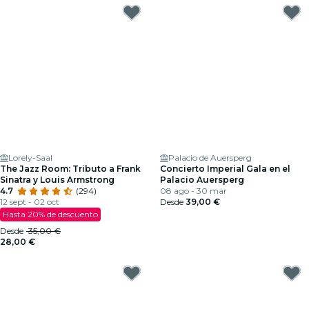
Lorely-Saal
Palacio de Auersperg
The Jazz Room: Tributo a Frank
Concierto Imperial Gala en el
Sinatra y Louis Armstrong
Palacio Auersperg
4.7
(294)
08 ago - 30 mar
12 sept - 02 oct
Desde
39,00 €
Hasta 20% de descuento
Desde
35,00 €
28,00 €