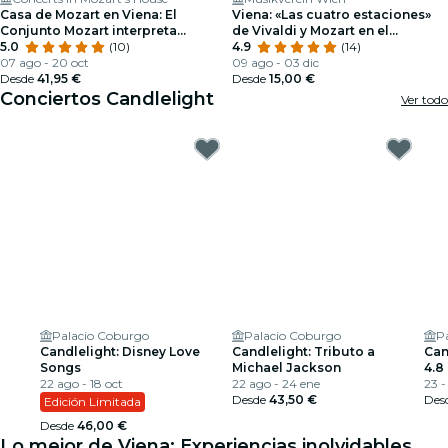
Casa de Mozart en Viena: El
Viena: «Las cuatro estaciones»
Conjunto Mozart interpreta
de Vivaldi y Mozart en el
música de cámara
5.0
(10)
Musikverein
4.9
(14)
07 ago - 20 oct
09 ago - 03 dic
Desde
41,95 €
Desde
15,00 €
Conciertos Candlelight
Ver todo
Palacio Coburgo
Palacio Coburgo
P
Candlelight: Disney Love
Candlelight: Tributo a
Can
Songs
Michael Jackson
4.8
22 ago - 18 oct
22 ago - 24 ene
23 -
Desde
43,50 €
Des
Edición Limitada
Desde
46,00 €
Lo mejor de Viena: Experiencias inolvidables