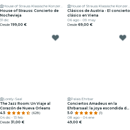
House of Strauss Klassische Konzerte & Museum
House of Strauss Klassische Konzerte & Museum
House of Strauss: Concierto de
Clásicos de Austria - El concierto
Nochevieja
clásico en Viena
31 dic
06 ago - 09 may
Desde
199,00 €
Desde
69,00 €
Lorely-Saal
Palais Ehrbar
The Jazz Room: Un Viaje al
Conciertos Amadeus en la
Corazón de Nueva Orleans
Ehrbarsaal: la joya escondida de
4.5
(628)
Viena
5.0
(1)
04 dic - 13 feb
08 ago - 04 ene
Desde
31,00 €
49,00 €