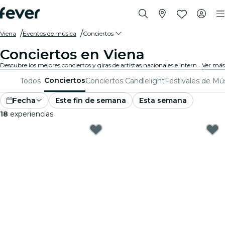
Viena
Eventos de música
Conciertos
Conciertos en Viena
Descubre los mejores conciertos y giras de artistas nacionales e internacionales en Viena. ¡Compra tu entrada en Fever, y disfruta de la mejor música!
Ver más
Conciertos
Todos
Conciertos Candlelight
Festivales de Mú
Fecha
Este fin de semana
Esta semana
18
experiencias