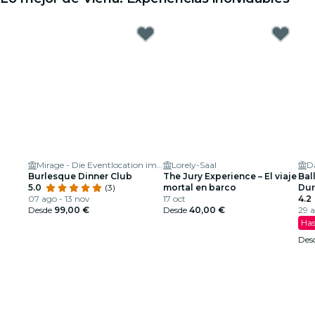
Mirage - Die Eventlocation im Prater
Lorely-Saal
Burlesque Dinner Club
The Jury Experience – El viaje
Ball
5.0
(3)
mortal en barco
Dur
07 ago - 13 nov
17 oct
esp
4.2
Desde
99,00 €
Desde
40,00 €
29 a
Has
Des