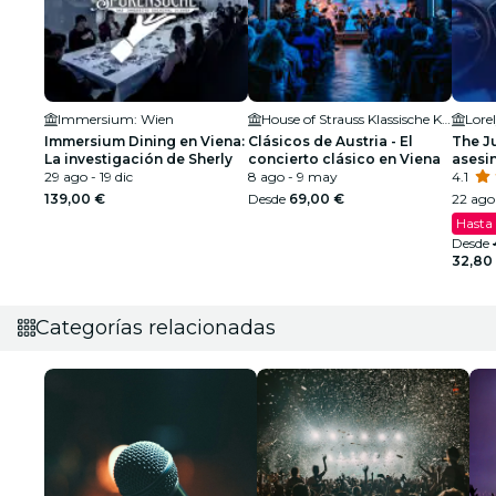
Immersium: Wien
House of Strauss Klassische Konzerte & Museum
Lore
Immersium Dining en Viena:
Clásicos de Austria - El
The Ju
La investigación de Sherly
concierto clásico en Viena
asesi
29 ago - 19 dic
8 ago - 9 may
4.1
139,00 €
Desde
69,00 €
22 ago 
Hasta
Desde
32,80
Categorías relacionadas