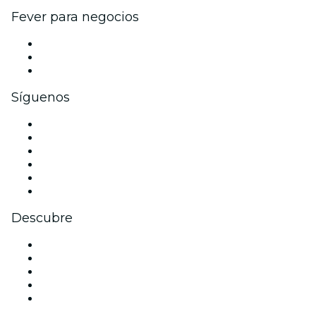
Fever para negocios
Eventos privados y entradas de grupo
Beneficios corporativos
Tarjetas y cupones de regalo corporativos
Síguenos
Facebook
X (Twitter)
Instagram
TikTok
LinkedIn
Youtube
Descubre
Locales y espacios de eventos en Viena
Hoy
Mañana
Esta semana
Este fin de semana