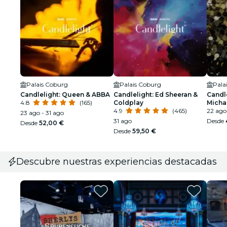
Palais Coburg
Palais Coburg
Pala
Candlelight: Queen & ABBA
Candlelight: Ed Sheeran &
Candle
4.8
(165)
Coldplay
Micha
4.9
(465)
22 ago
23 ago - 31 ago
31 ago
Desde
Desde
52,00 €
Desde
59,50 €
Descubre nuestras experiencias destacadas