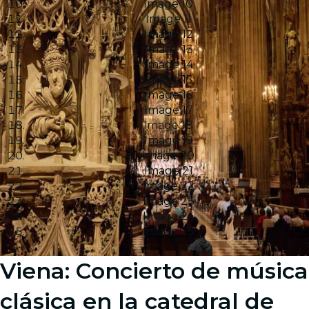
Image 10
Image 11
Image 12
Image 13
Image 14
Image 15
Image 16
Image 17
Image 18
Image 19
Image 20
Image 21
Image 22
Image 23
Image 24
Image 25
Viena: Concierto de música
clásica en la catedral de