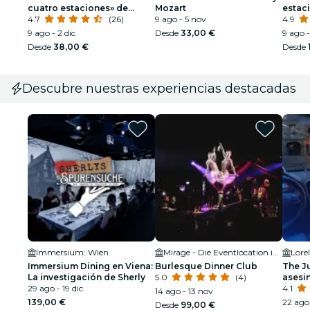
cuatro estaciones» de
Mozart
estaci
Vivaldi en la Karlskirche
4.7
(26)
9 ago - 5 nov
Mozar
4.9
9 ago - 2 dic
Desde
33,00 €
9 ago -
Desde
38,00 €
Desde
Descubre nuestras experiencias destacadas
Immersium: Wien
Mirage - Die Eventlocation im Prater
Lore
Immersium Dining en Viena:
Burlesque Dinner Club
The Ju
La investigación de Sherly
5.0
(4)
asesi
29 ago - 19 dic
4.1
14 ago - 13 nov
139,00 €
22 ago 
Desde
99,00 €