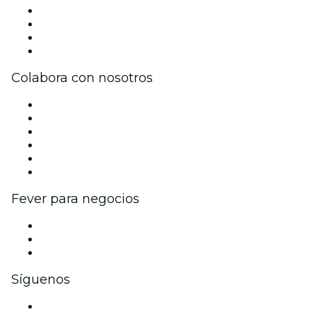
Únete al equipo
Impressum
Tarjetas Regalo
Centro de asistencia
Colabora con nosotros
Gestiona tu evento
Publica tu evento
Eventos y beneficios para empresas
Programa de Afiliados
Programa de embajadores e influencers
Colaboraciones de marca
Fever para negocios
Eventos privados y entradas de grupo
Beneficios corporativos
Tarjetas y cupones de regalo corporativos
Síguenos
Facebook