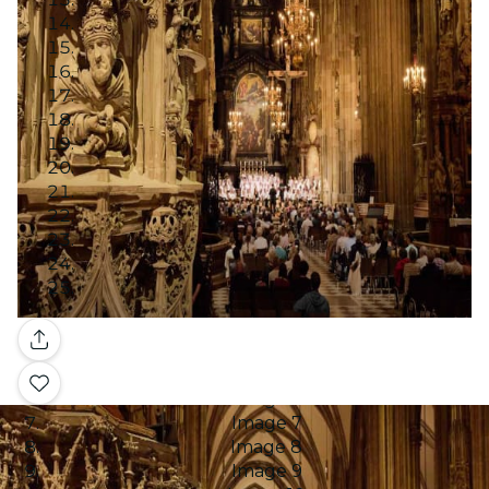
Image 1
Image 2
Image 3
Galería
Image 4
Image 5
Image 6
Image 7
Image 8
Image 9