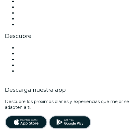
X (Twitter)
Instagram
TikTok
LinkedIn
Youtube
Descubre
Locales y espacios de eventos en Viena
Hoy
Mañana
Esta semana
Este fin de semana
Descarga nuestra app
Descubre los próximos planes y experiencias que mejor se
adapten a ti.