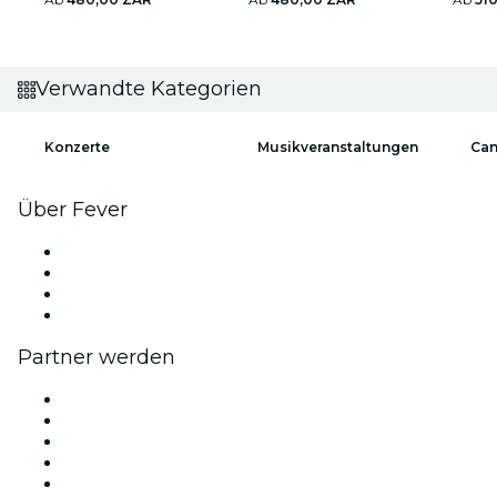
Verwandte Kategorien
Konzerte
Musikveranstaltungen
Can
Über Fever
Presse
Wir stellen ein!
Geschenkgutscheine
Hilfe-Center
Partner werden
Fever Zone
Veröffentliche dein Event
Firmenevents & -vorteile
Affiliate-Programm
Botschafter & Influencer-Programm