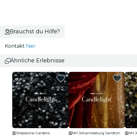
Brauchst du Hilfe?
Kontakt
hier
Ähnliche Erlebnisse
Shepstone Gardens
NH Johannesburg Sandton
NH J