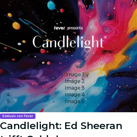
Image 1
Image 2
Image 3
Image 4
Image 5
Exklusiv von Fever
Candlelight: Ed Sheeran