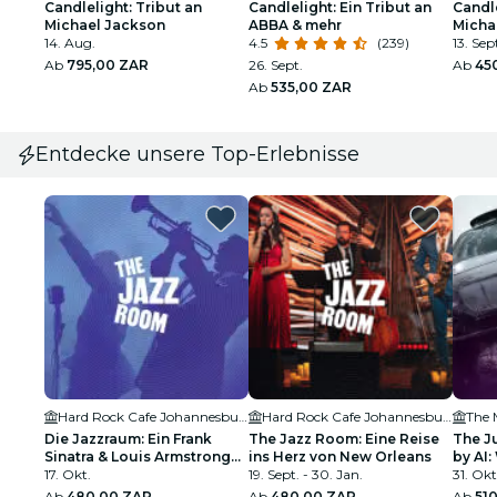
Candlelight: Tribut an
Candlelight: Ein Tribut an
Candle
Michael Jackson
ABBA & mehr
Micha
14. Aug.
4.5
(239)
13. Sep
Ab
795,00 ZAR
26. Sept.
Ab
45
Ab
535,00 ZAR
Entdecke unsere Top-Erlebnisse
Hard Rock Cafe Johannesburg
Hard Rock Cafe Johannesburg
The 
Die Jazzraum: Ein Frank
The Jazz Room: Eine Reise
The J
Sinatra & Louis Armstrong
ins Herz von New Orleans
by AI:
Tribut
17. Okt.
19. Sept. - 30. Jan.
31. Okt
Ab
480,00 ZAR
Ab
480,00 ZAR
Ab
51