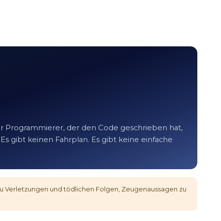
r Programmierer, der den Code geschrieben hat,
 Es gibt keinen Fahrplan. Es gibt keine einfache
u Verletzungen und tödlichen Folgen, Zeugenaussagen zu