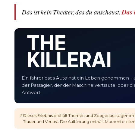
Das ist kein Theater, das du anschaust.
Das i
THE
KILLER AI
Ein fahrerloses Auto hat ein Leben genommen – 
der Passagier, der der Maschine vertraute, oder die
Antwort.
🚩
Dieses Erlebnis enthält Themen und Zeugenaussagen im 
Trauer und Verlust. Die Aufführung enthält Momente inten