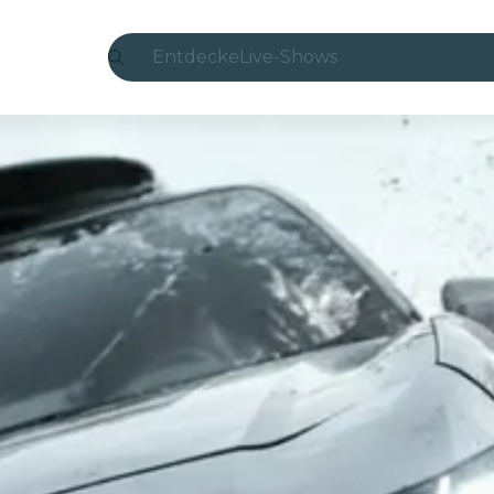
Entdecke
Live-Shows
Madrid
Candlelight
London
Erlebnisse und Städte
São Paulo
Seoul
Stadttouren
Konzerte