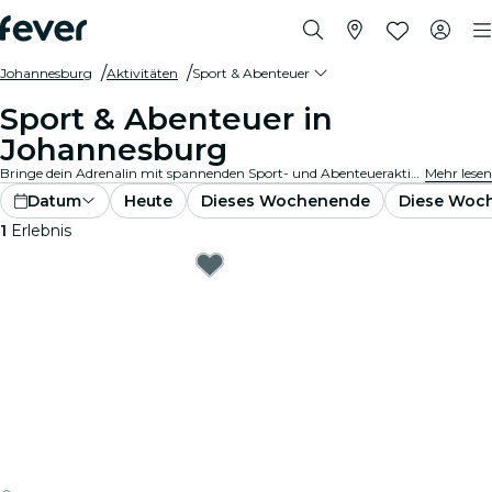
Johannesburg
Aktivitäten
Sport & Abenteuer
Sport & Abenteuer in
Johannesburg
Bringe dein Adrenalin mit spannenden Sport- und Abenteueraktivitäten in Johannesburg auf Touren. Ob du nun wandern, klettern oder Extremsportarten betreiben möchtest, bei uns findest du alles.
Mehr lesen
Datum
Heute
Dieses Wochenende
Diese Woc
1
Erlebnis