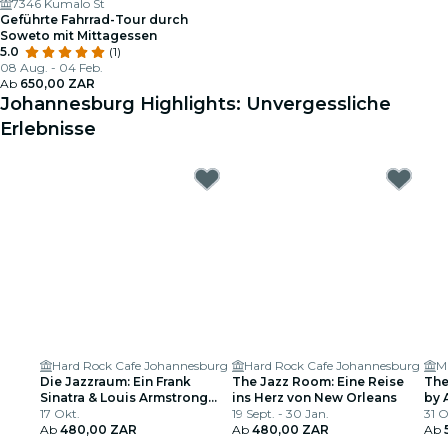
7346 Kumalo St
Geführte Fahrrad-Tour durch
Soweto mit Mittagessen
5.0
(1)
08 Aug. - 04 Feb.
Ab
650,00 ZAR
Johannesburg Highlights: Unvergessliche
Erlebnisse
Hard Rock Cafe Johannesburg
Hard Rock Cafe Johannesburg
M
Die Jazzraum: Ein Frank
The Jazz Room: Eine Reise
The
Sinatra & Louis Armstrong
ins Herz von New Orleans
by 
Tribut
17 Okt.
19 Sept. - 30 Jan.
31 O
Ab
480,00 ZAR
Ab
480,00 ZAR
Ab