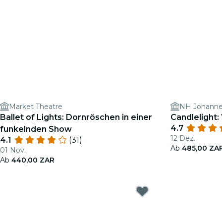
Market Theatre
NH Johanne
Ballet of Lights: Dornröschen in einer
Candlelight:
4.7
funkelnden Show
12 Dez.
4.1
(31)
Ab
485,00 ZA
01 Nov.
Ab
440,00 ZAR