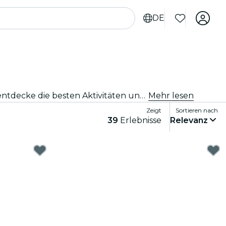
DE
Du bist auf der Suche nach Aktivitäten in Johannesburg? Dann schau Dir unsere vollständige Auswahl an und entdecke die besten Aktivitäten und Erlebnisse, die wir aktuell in der Stadt anbieten.
Mehr lesen
Zeigt
Sortieren nach
39
Erlebnisse
Relevanz