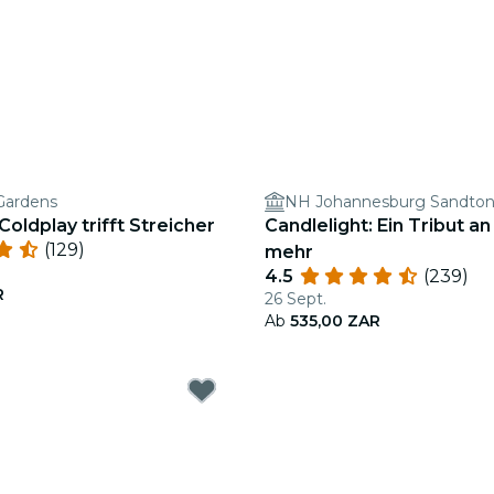
Gardens
NH Johannesburg Sandto
Coldplay trifft Streicher
Candlelight: Ein Tribut a
(129)
mehr
4.5
(239)
R
26 Sept.
Ab
535,00 ZAR