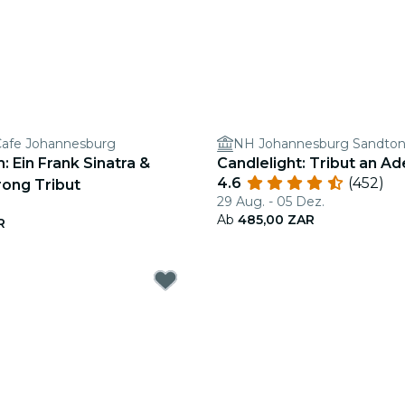
Cafe Johannesburg
NH Johannesburg Sandto
: Ein Frank Sinatra &
Candlelight: Tribut an Ad
4.6
(452)
rong Tribut
29 Aug. - 05 Dez.
Ab
485,00 ZAR
R