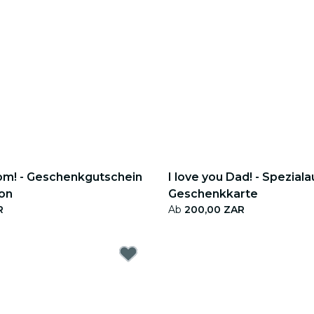
Mom! - Geschenkgutschein
I love you Dad! - Spezial
ion
Geschenkkarte
R
Ab
200,00 ZAR