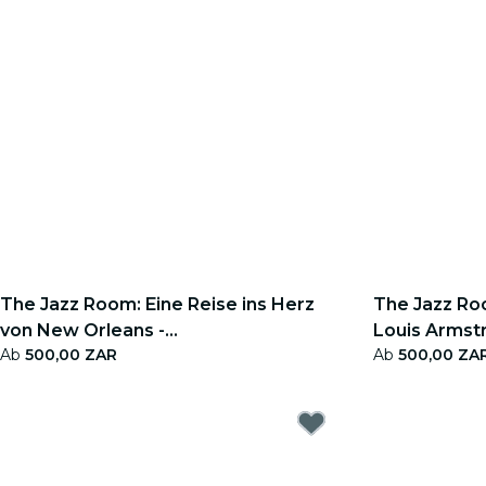
The Jazz Room: Eine Reise ins Herz
The Jazz Roo
von New Orleans -
Louis Armstr
Ab
500,00 ZAR
Ab
500,00 ZA
Geschenkgutschein
Geschenkgu