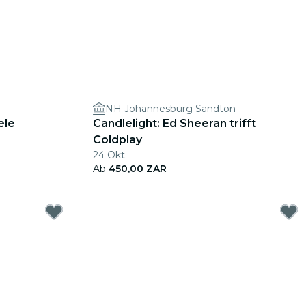
n
NH Johannesburg Sandton
ele
Candlelight: Ed Sheeran trifft
Coldplay
24 Okt.
Ab
450,00 ZAR