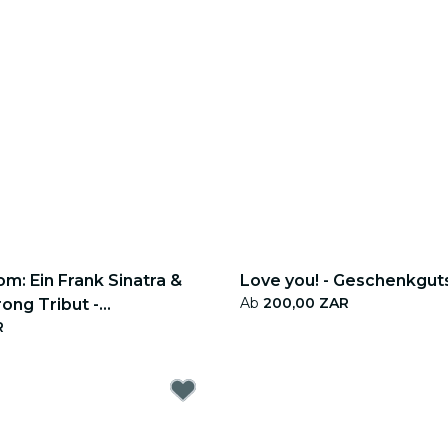
m: Ein Frank Sinatra &
Love you! - Geschenkgut
Ab
200,00 ZAR
ong Tribut -
R
tschein