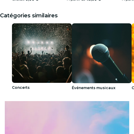
Catégories similaires
Concerts
Événements musicaux
C