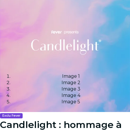
Image 1
Image 2
Image 3
Image 4
Image 5
Exclu Fever
Candlelight : hommage à