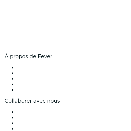
À propos de Fever
Presse
Travailler chez Fever
Impressum
Cartes-cadeaux
Centre d'aide
Collaborer avec nous
Fever Zone
Publiez votre événement
Événements d'entreprise et avantages
Programme d'affiliation