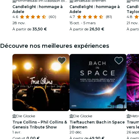
Himmelsaal im Radisson Blu Hotel
Sendesaal Bremen
Candlelight : hommage à
Candlelight : hommage à
Candl
Adele
Adele
Taylor
4.6
(60)
4.7
(81)
4.8
28 nov.
15 oct. - 5 mars
21 nov.
À partir de
35,50 €
À partir de
26,50 €
À part
Découvre nos meilleures expériences
Die Glocke
Die Glocke
Metr
True Collins – Phil Collins &
Tieftauchen: Bach in Space
Traum
Genesis Tribute Show
| Bremen
vers l
1 avr.
20 déc.
Brêm
26 sept
Gratuit
0,00 €
À partir de
49,90 €
À part