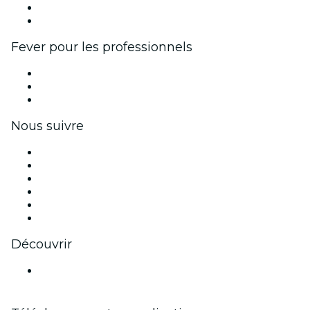
Programme d'ambassadeurs et d'influenceurs
Partenariats avec des marques
Fever pour les professionnels
Événements privés et billets de groupe
Avantages pour les entreprises
Coupons et cartes cadeaux pour les entreprises
Nous suivre
Facebook
X (Twitter)
Instagram
TikTok
LinkedIn
Youtube
Découvrir
Lieux d'événements à Brême