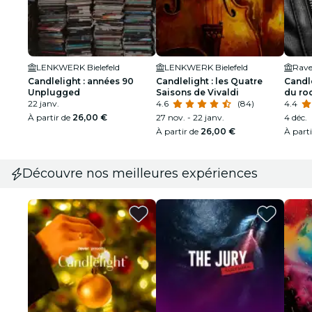
LENKWERK Bielefeld
LENKWERK Bielefeld
Rave
Candlelight : années 90
Candlelight : les Quatre
Candle
Unplugged
Saisons de Vivaldi
du ro
22 janv.
4.6
(84)
4.4
À partir de
26,00 €
27 nov. - 22 janv.
4 déc.
À partir de
26,00 €
À part
Découvre nos meilleures expériences