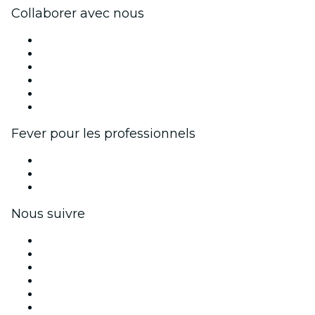
Collaborer avec nous
Fever Zone
Publiez votre événement
Événements d'entreprise et avantages
Programme d'affiliation
Programme d'ambassadeurs et d'influenceurs
Partenariats avec des marques
Fever pour les professionnels
Événements privés et billets de groupe
Avantages pour les entreprises
Coupons et cartes cadeaux pour les entreprises
Nous suivre
Facebook
X (Twitter)
Instagram
TikTok
LinkedIn
Youtube