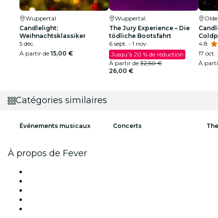
Wuppertal
Wuppertal
Old
Candlelight:
The Jury Experience – Die
Candle
Weihnachtsklassiker
tödliche Bootsfahrt
Coldp
5 déc.
6 sept. - 1 nov.
4.8
À partir de
15,00 €
17 oct. 
Jusqu'à 20 % de réduction
À partir de
32,50 €
À part
26,00 €
Catégories similaires
Événements musicaux
Concerts
The
À propos de Fever
Presse
Travailler chez Fever
Impressum
Cartes-cadeaux
Centre d'aide