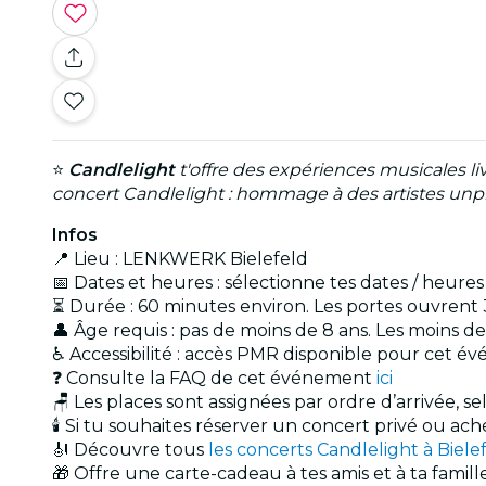
⭐
Candlelight
t'offre des expériences musicales l
concert Candlelight : hommage à des artistes unp
Infos
📍 Lieu : LENKWERK Bielefeld
📅 Dates et heures : sélectionne tes dates / heure
⏳ Durée : 60 minutes environ. Les portes ouvrent 
👤 Âge requis : pas de moins de 8 ans. Les moins 
♿ Accessibilité : accès PMR disponible pour cet 
❓ Consulte la FAQ de cet événement
ici
🪑 Les places sont assignées par ordre d’arrivée, s
🕯️ Si tu souhaites réserver un concert privé ou a
🎻 Découvre tous
les concerts Candlelight à Biele
🎁 Offre une carte-cadeau à tes amis et à ta famil