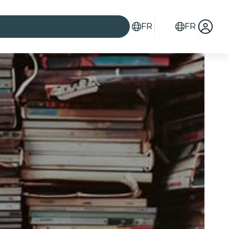
FR
FR