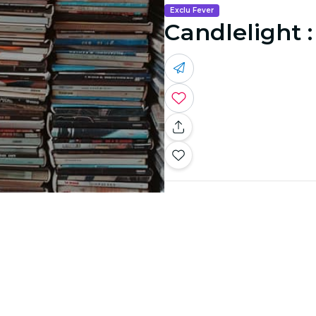
Exclu Fever
Candlelight 