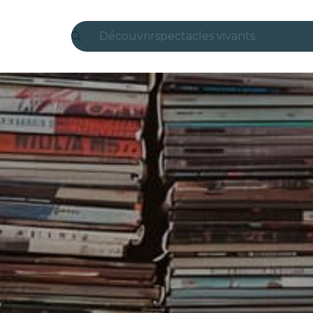
Découvrir
spectacles vivants
Madrid
Candlelight
Londres
expériences et villes
São Paulo
expositions
Séoul
visites urbaines
concerts