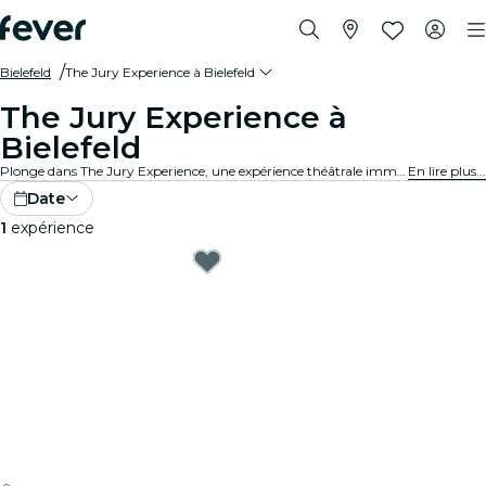
Bielefeld
The Jury Experience à Bielefeld
The Jury Experience à
Bielefeld
Plonge dans The Jury Experience, une expérience théâtrale immersive où tu endosses le rôle de juré·e. Entre passions fatales et affaires médicales controversées, chaque procès révèle son lot de secrets et de drames. À toi d’examiner les preuves, d’écouter les arguments et de décider du sort de l’accusé·e.
En lire plus...
Date
1
expérience