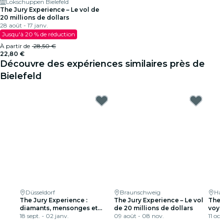
Lokschuppen Bielefeld
The Jury Experience – Le vol de
20 millions de dollars
28 août - 17 janv.
Jusqu'à 20 % de réduction
À partir de
28,50 €
22,80 €
Découvre des expériences similaires près de
Bielefeld
Düsseldorf
Braunschweig
H
The Jury Experience :
The Jury Experience – Le vol
The
diamants, mensonges et
de 20 millions de dollars
voy
homme mort
18 sept. - 02 janv.
09 août - 08 nov.
11 o