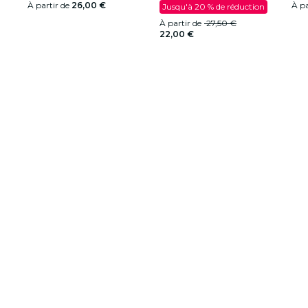
À partir de
26,00 €
À pa
Jusqu'à 20 % de réduction
À partir de
27,50 €
22,00 €