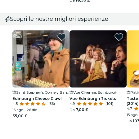
Da
18,90 £
Scopri le nostre migliori esperienze
Saint Stephen's Comely Bank Church
Vue Cinemas Edinburgh
Pati
Edinburgh Cheese Crawl
Vue Edinburgh Tickets
Taste
4.5
(56)
4.9
(101)
(2014
4.7
15 ago - 26 dic
Da
7,00 £
15 ago
35,00 £
Da
103