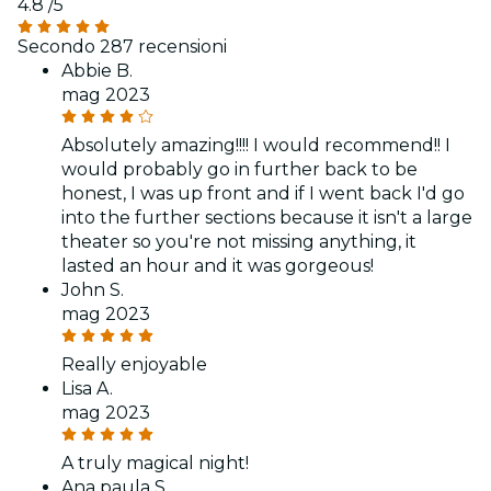
4.8
/5
Secondo 287 recensioni
Abbie B.
mag 2023
Absolutely amazing!!!! I would recommend!! I
would probably go in further back to be
honest, I was up front and if I went back I'd go
into the further sections because it isn't a large
theater so you're not missing anything, it
lasted an hour and it was gorgeous!
John S.
mag 2023
Really enjoyable
Lisa A.
mag 2023
A truly magical night!
Ana paula S.