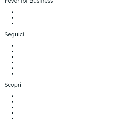
Fever for Business
Eventi privati e biglietti di gruppo
Benefit aziendali
Gift card e voucher aziendali
Seguici
Facebook
X (Twitter)
Instagram
TikTok
LinkedIn
Youtube
Scopri
Luoghi a Edimburgo
Oggi
Domani
Questa settimana
Questo fine settimana