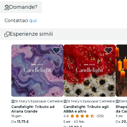
Domande?
Contattaci
qui
Esperienze simili
St Mary's Episcopal Cathedral
St Mary's Episcopal Cathedral
Candlelight: Tributo ad
Candlelight: Tributo agli
Rhaps
Ariana Grande
ABBA e altro
da Ca
16 gen
4.6
(125)
New T
3 dic
Edim
Da
15,75 £
5 set - 20 feb
Da
20