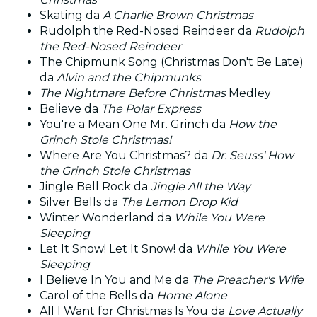
Skating da
A Charlie Brown Christmas
Rudolph the Red-Nosed Reindeer da
Rudolph
the Red-Nosed Reindeer
The Chipmunk Song (Christmas Don't Be Late)
da
Alvin and the Chipmunks
The Nightmare Before Christmas
Medley
Believe da
The Polar Express
You're a Mean One Mr. Grinch da
How the
Grinch Stole Christmas!
Where Are You Christmas? da
Dr. Seuss' How
the Grinch Stole Christmas
Jingle Bell Rock da
Jingle All the Way
Silver Bells da
The Lemon Drop Kid
Winter Wonderland da
While You Were
Sleeping
Let It Snow! Let It Snow! da
While You Were
Sleeping
I Believe In You and Me da
The Preacher's Wife
Carol of the Bells da
Home Alone
All I Want for Christmas Is You da
Love Actually